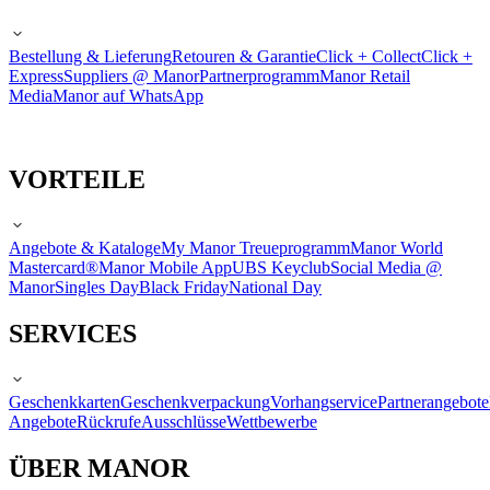
Bestellung & Lieferung
Retouren & Garantie
Click + Collect
Click +
Express
Suppliers @ Manor
Partnerprogramm
Manor Retail
Media
Manor auf WhatsApp
VORTEILE
Angebote & Kataloge
My Manor Treueprogramm
Manor World
Mastercard®
Manor Mobile App
UBS Keyclub
Social Media @
Manor
Singles Day
Black Friday
National Day
SERVICES
Geschenkkarten
Geschenkverpackung
Vorhangservice
Partnerangebote
Angebote
Rückrufe
Ausschlüsse
Wettbewerbe
ÜBER MANOR