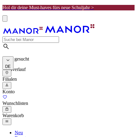
Hol dir deine Must-haves fürs neue Schuljahr >
Meist gesucht
DE
Suchverlauf
Filialen
Konto
Wunschlisten
Warenkorb
Neu