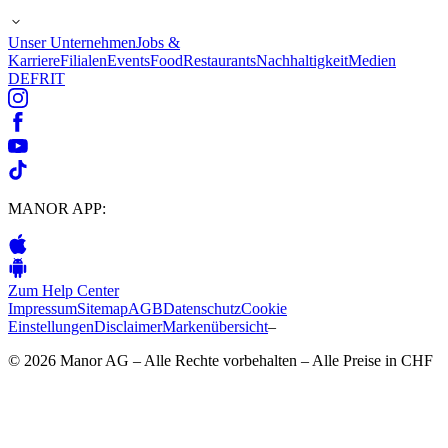
Unser Unternehmen
Jobs &
Karriere
Filialen
Events
Food
Restaurants
Nachhaltigkeit
Medien
DE
FR
IT
MANOR APP:
Zum Help Center
Impressum
Sitemap
AGB
Datenschutz
Cookie
Einstellungen
Disclaimer
Markenübersicht
–
© 2026 Manor AG – Alle Rechte vorbehalten – Alle Preise in CHF