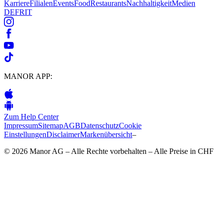
Karriere
Filialen
Events
Food
Restaurants
Nachhaltigkeit
Medien
DE
FR
IT
MANOR APP:
Zum Help Center
Impressum
Sitemap
AGB
Datenschutz
Cookie
Einstellungen
Disclaimer
Markenübersicht
–
© 2026 Manor AG – Alle Rechte vorbehalten – Alle Preise in CHF