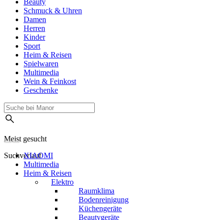
Beauty
Schmuck & Uhren
Damen
Herren
Kinder
Sport
Heim & Reisen
Spielwaren
Multimedia
Wein & Feinkost
Geschenke
Meist gesucht
Suchverlauf
XIAOMI
Multimedia
Heim & Reisen
Elektro
Raumklima
Bodenreinigung
Küchengeräte
Beautygeräte