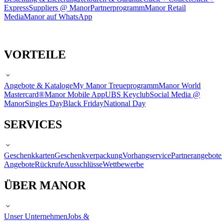
Express
Suppliers @ Manor
Partnerprogramm
Manor Retail
Media
Manor auf WhatsApp
VORTEILE
Angebote & Kataloge
My Manor Treueprogramm
Manor World
Mastercard®
Manor Mobile App
UBS Keyclub
Social Media @
Manor
Singles Day
Black Friday
National Day
SERVICES
Geschenkkarten
Geschenkverpackung
Vorhangservice
Partnerangebote
Angebote
Rückrufe
Ausschlüsse
Wettbewerbe
ÜBER MANOR
Unser Unternehmen
Jobs &