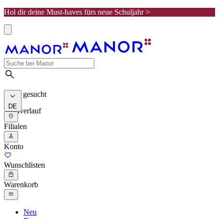
Hol dir deine Must-haves fürs neue Schuljahr >
Meist gesucht
DE
Suchverlauf
Filialen
Konto
Wunschlisten
Warenkorb
Neu