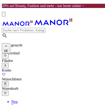
20% auf Beauty, Fashion und mehr - nur heute online >
Meist gesucht
DE
Suchverlauf
Filialen
Konto
Wunschlisten
Warenkorb
Neu