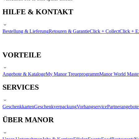
HILFE & KONTAKT
Bestellung & Lieferung
Retouren & Garantie
Click + Collect
Click + E
VORTEILE
Angebote & Kataloge
My Manor Treueprogramm
Manor World Maste
SERVICES
Geschenkkarten
Geschenkverpackung
Vorhangservice
Partnerangebote
ÜBER MANOR