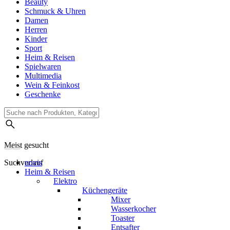
Beauty
Schmuck & Uhren
Damen
Herren
Kinder
Sport
Heim & Reisen
Spielwaren
Multimedia
Wein & Feinkost
Geschenke
Meist gesucht
Suchverlauf
novis
Heim & Reisen
Elektro
Küchengeräte
Mixer
Wasserkocher
Toaster
Entsafter