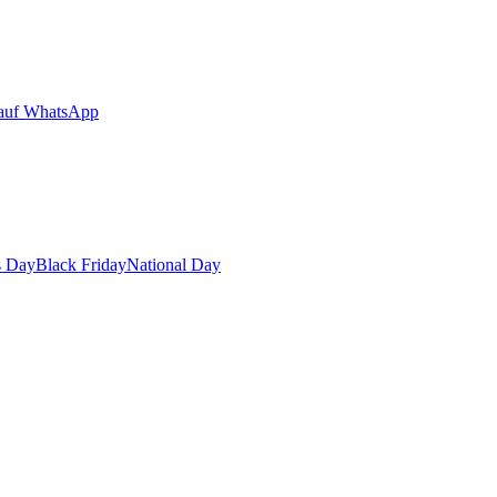
auf WhatsApp
s Day
Black Friday
National Day