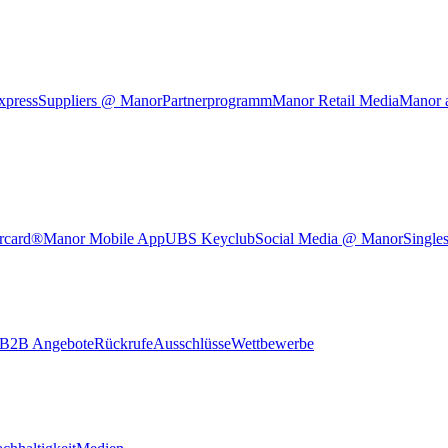
xpress
Suppliers @ Manor
Partnerprogramm
Manor Retail Media
Manor 
rcard®
Manor Mobile App
UBS Keyclub
Social Media @ Manor
Single
B2B Angebote
Rückrufe
Ausschlüsse
Wettbewerbe