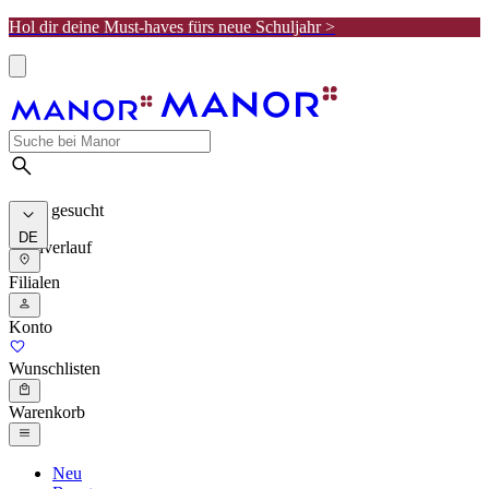
Hol dir deine Must-haves fürs neue Schuljahr >
Meist gesucht
DE
Suchverlauf
Filialen
Konto
Wunschlisten
Warenkorb
Neu