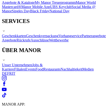
Angebote & Kataloge
My Manor Treueprogramm
Manor World
Mastercard®
Manor Mobile App
UBS Keyclub
Social Media @
Manor
Singles Day
Black Friday
National Day
SERVICES
Geschenkkarten
Geschenkverpackung
Vorhangservice
Partnerangebote
Angebote
Rückrufe
Ausschlüsse
Wettbewerbe
ÜBER MANOR
Unser Unternehmen
Jobs &
Karriere
Filialen
Events
Food
Restaurants
Nachhaltigkeit
Medien
DE
FR
IT
MANOR APP: