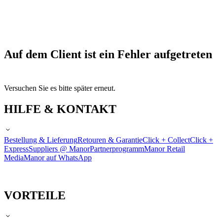
Auf dem Client ist ein Fehler aufgetreten
Versuchen Sie es bitte später erneut.
HILFE & KONTAKT
Bestellung & Lieferung
Retouren & Garantie
Click + Collect
Click +
Express
Suppliers @ Manor
Partnerprogramm
Manor Retail
Media
Manor auf WhatsApp
VORTEILE