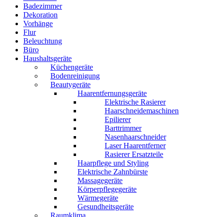
Badezimmer
Dekoration
Vorhänge
Flur
Beleuchtung
Büro
Haushaltsgeräte
Küchengeräte
Bodenreinigung
Beautygeräte
Haarentfernungsgeräte
Elektrische Rasierer
Haarschneidemaschinen
Epilierer
Barttrimmer
Nasenhaarschneider
Laser Haarentferner
Rasierer Ersatzteile
Haarpflege und Styling
Elektrische Zahnbürste
Massagegeräte
Körperpflegegeräte
Wärmegeräte
Gesundheitsgeräte
Raumklima