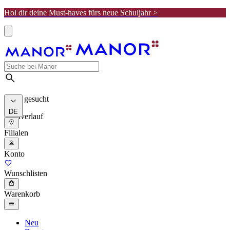
Hol dir deine Must-haves fürs neue Schuljahr >
Meist gesucht
DE
Suchverlauf
Filialen
Konto
Wunschlisten
Warenkorb
Neu