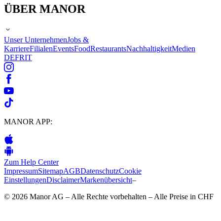
ÜBER MANOR
Unser Unternehmen
Jobs &
Karriere
Filialen
Events
Food
Restaurants
Nachhaltigkeit
Medien
DE
FR
IT
MANOR APP:
Zum Help Center
Impressum
Sitemap
AGB
Datenschutz
Cookie
Einstellungen
Disclaimer
Markenübersicht
–
© 2026 Manor AG – Alle Rechte vorbehalten – Alle Preise in CHF