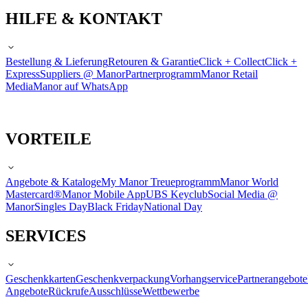
HILFE & KONTAKT
Bestellung & Lieferung
Retouren & Garantie
Click + Collect
Click +
Express
Suppliers @ Manor
Partnerprogramm
Manor Retail
Media
Manor auf WhatsApp
VORTEILE
Angebote & Kataloge
My Manor Treueprogramm
Manor World
Mastercard®
Manor Mobile App
UBS Keyclub
Social Media @
Manor
Singles Day
Black Friday
National Day
SERVICES
Geschenkkarten
Geschenkverpackung
Vorhangservice
Partnerangebote
Angebote
Rückrufe
Ausschlüsse
Wettbewerbe