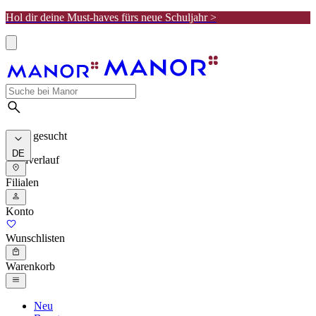
Hol dir deine Must-haves fürs neue Schuljahr >
Meist gesucht
DE
Suchverlauf
Filialen
Konto
Wunschlisten
Warenkorb
Neu