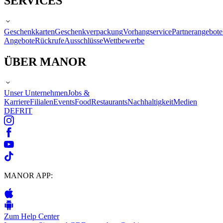
SERVICES
Geschenkkarten
Geschenkverpackung
Vorhangservice
Partnerangebote
Angebote
Rückrufe
Ausschlüsse
Wettbewerbe
ÜBER MANOR
Unser Unternehmen
Jobs &
Karriere
Filialen
Events
Food
Restaurants
Nachhaltigkeit
Medien
DE
FR
IT
MANOR APP:
Zum Help Center