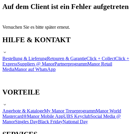
Auf dem Client ist ein Fehler aufgetreten
Versuchen Sie es bitte später erneut.
HILFE & KONTAKT
Bestellung & Lieferung
Retouren & Garantie
Click + Collect
Click +
Express
Suppliers @ Manor
Partnerprogramm
Manor Retail
Media
Manor auf WhatsApp
VORTEILE
Angebote & Kataloge
My Manor Treueprogramm
Manor World
Mastercard®
Manor Mobile App
UBS Keyclub
Social Media @
Manor
Singles Day
Black Friday
National Day