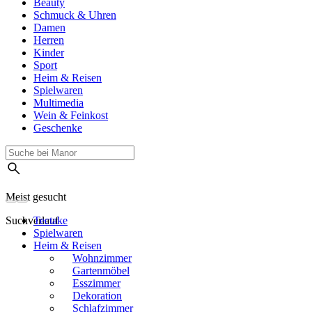
Beauty
Schmuck & Uhren
Damen
Herren
Kinder
Sport
Heim & Reisen
Spielwaren
Multimedia
Wein & Feinkost
Geschenke
Meist gesucht
Suchverlauf
Tectake
Spielwaren
Heim & Reisen
Wohnzimmer
Gartenmöbel
Esszimmer
Dekoration
Schlafzimmer