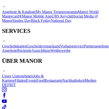
Angebote & Kataloge
My Manor Treueprogramm
Manor World
Mastercard®
Manor Mobile App
UBS Keyclub
Social Media @
Manor
Singles Day
Black Friday
National Day
SERVICES
Geschenkkarten
Geschenkverpackung
Vorhangservice
Partnerangebote
Angebote
Rückrufe
Ausschlüsse
Wettbewerbe
ÜBER MANOR
Unser Unternehmen
Jobs &
Karriere
Filialen
Events
Food
Restaurants
Nachhaltigkeit
Medien
DE
FR
IT