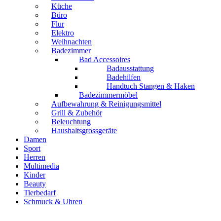
Küche
Büro
Flur
Elektro
Weihnachten
Badezimmer
Bad Accessoires
Badausstattung
Badehilfen
Handtuch Stangen & Haken
Badezimmermöbel
Aufbewahrung & Reinigungsmittel
Grill & Zubehör
Beleuchtung
Haushaltsgrossgeräte
Damen
Sport
Herren
Multimedia
Kinder
Beauty
Tierbedarf
Schmuck & Uhren