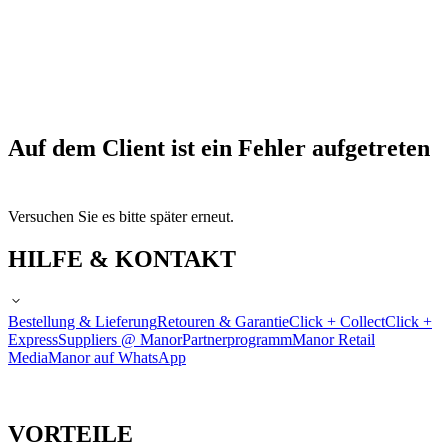
Auf dem Client ist ein Fehler aufgetreten
Versuchen Sie es bitte später erneut.
HILFE & KONTAKT
Bestellung & Lieferung
Retouren & Garantie
Click + Collect
Click +
Express
Suppliers @ Manor
Partnerprogramm
Manor Retail
Media
Manor auf WhatsApp
VORTEILE