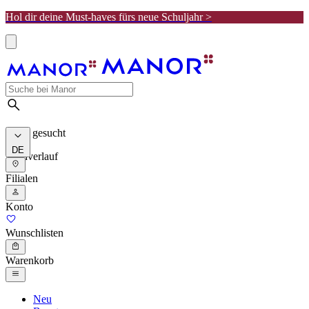
Hol dir deine Must-haves fürs neue Schuljahr >
Meist gesucht
DE
Suchverlauf
Filialen
Konto
Wunschlisten
Warenkorb
Neu