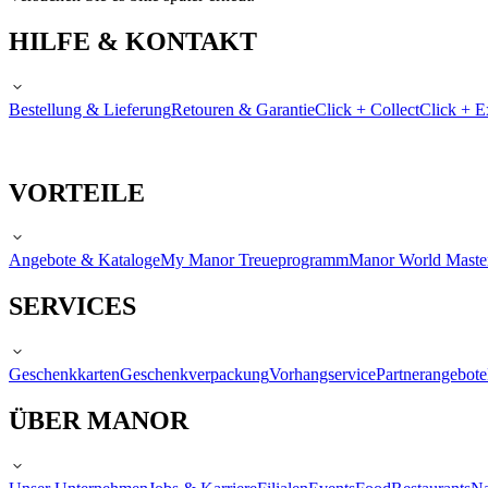
HILFE & KONTAKT
Bestellung & Lieferung
Retouren & Garantie
Click + Collect
Click + E
VORTEILE
Angebote & Kataloge
My Manor Treueprogramm
Manor World Maste
SERVICES
Geschenkkarten
Geschenkverpackung
Vorhangservice
Partnerangebote
ÜBER MANOR