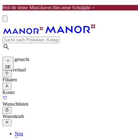
Hol dir deine Must-haves fürs neue Schuljahr >
Meist gesucht
DE
Suchverlauf
Filialen
Konto
Wunschlisten
Warenkorb
Neu