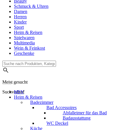
Beauty
Schmuck & Uhren
Damen
Herren
Kinder
Sport
Heim & Reisen
Spielwaren
Multimedia
Wein & Feinkost
Geschenke
Meist gesucht
Suchverlauf
MSV
Heim & Reisen
Badezimmer
Bad Accessoires
Abfalleimer für das Bad
Badausstattung
WC Deckel
Küche