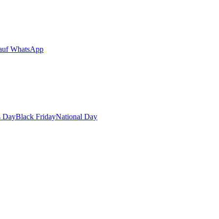
auf WhatsApp
s Day
Black Friday
National Day