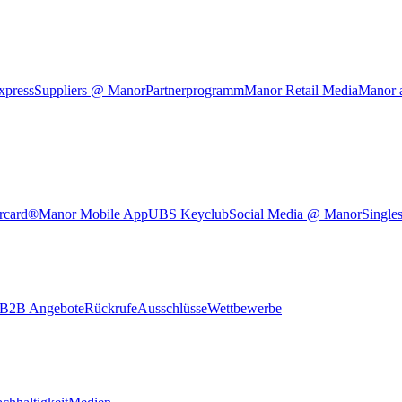
xpress
Suppliers @ Manor
Partnerprogramm
Manor Retail Media
Manor 
rcard®
Manor Mobile App
UBS Keyclub
Social Media @ Manor
Single
B2B Angebote
Rückrufe
Ausschlüsse
Wettbewerbe