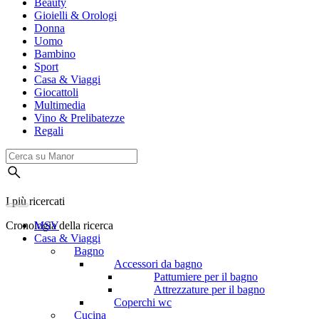
Beauty
Gioielli & Orologi
Donna
Uomo
Bambino
Sport
Casa & Viaggi
Giocattoli
Multimedia
Vino & Prelibatezze
Regali
I più ricercati
Cronologia della ricerca
MSV
Casa & Viaggi
Bagno
Accessori da bagno
Pattumiere per il bagno
Attrezzature per il bagno
Coperchi wc
Cucina