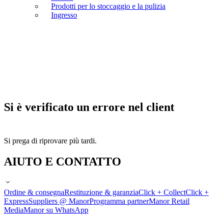
Prodotti per lo stoccaggio e la pulizia
Ingresso
Si è verificato un errore nel client
Si prega di riprovare più tardi.
AIUTO E CONTATTO
Ordine & consegna
Restituzione & garanzia
Click + Collect
Click +
Express
Suppliers @ Manor
Programma partner
Manor Retail
Media
Manor su WhatsApp