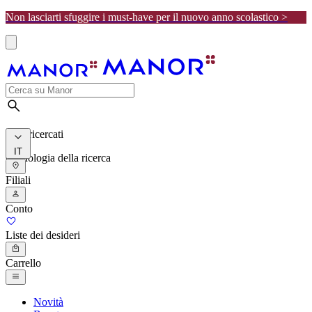
Non lasciarti sfuggire i must-have per il nuovo anno scolastico >
I più ricercati
IT
Cronologia della ricerca
Filiali
Conto
Liste dei desideri
Carrello
Novità