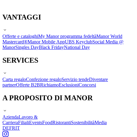
VANTAGGI
Offerte e cataloghi
My Manor programma fedeltà
Manor World
Mastercard®
Manor Mobile App
UBS Keyclub
Social Media @
Manor
Singles Day
Black Friday
National Day
SERVICES
Carta regalo
Confezione regalo
Servizio tende
Diventare
partner
Offerte B2B
Richiamo
Esclusioni
Concorsi
A PROPOSITO DI MANOR
Azienda
Lavoro &
Carriera
Filiali
Events
Food
Ristoranti
Sostenibilità
Media
DE
FR
IT