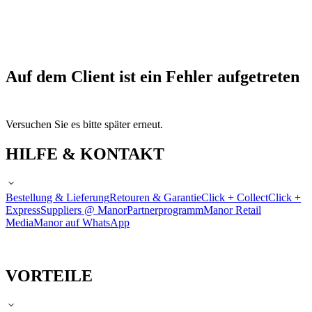
Auf dem Client ist ein Fehler aufgetreten
Versuchen Sie es bitte später erneut.
HILFE & KONTAKT
Bestellung & Lieferung
Retouren & Garantie
Click + Collect
Click +
Express
Suppliers @ Manor
Partnerprogramm
Manor Retail
Media
Manor auf WhatsApp
VORTEILE