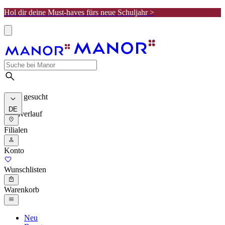
Hol dir deine Must-haves fürs neue Schuljahr >
Meist gesucht
DE
Suchverlauf
Filialen
Konto
Wunschlisten
Warenkorb
Neu