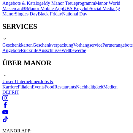
Angebote & Kataloge
My Manor Treueprogramm
Manor World
Mastercard®
Manor Mobile App
UBS Keyclub
Social Media @
Manor
Singles Day
Black Friday
National Day
SERVICES
Geschenkkarten
Geschenkverpackung
Vorhangservice
Partnerangebote
Angebote
Rückrufe
Ausschlüsse
Wettbewerbe
ÜBER MANOR
Unser Unternehmen
Jobs &
Karriere
Filialen
Events
Food
Restaurants
Nachhaltigkeit
Medien
DE
FR
IT
MANOR APP: