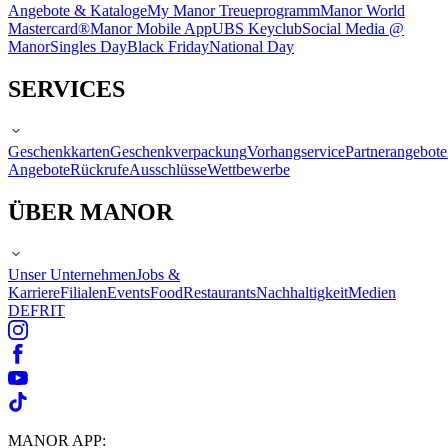
Angebote & Kataloge
My Manor Treueprogramm
Manor World
Mastercard®
Manor Mobile App
UBS Keyclub
Social Media @
Manor
Singles Day
Black Friday
National Day
SERVICES
Geschenkkarten
Geschenkverpackung
Vorhangservice
Partnerangebote
Angebote
Rückrufe
Ausschlüsse
Wettbewerbe
ÜBER MANOR
Unser Unternehmen
Jobs &
Karriere
Filialen
Events
Food
Restaurants
Nachhaltigkeit
Medien
DE
FR
IT
MANOR APP: