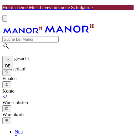
Hol dir deine Must-haves fürs neue Schuljahr >
Meist gesucht
DE
Suchverlauf
Filialen
Konto
Wunschlisten
Warenkorb
Neu