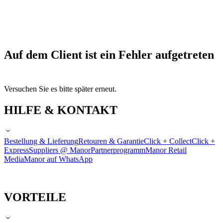
Auf dem Client ist ein Fehler aufgetreten
Versuchen Sie es bitte später erneut.
HILFE & KONTAKT
Bestellung & Lieferung
Retouren & Garantie
Click + Collect
Click +
Express
Suppliers @ Manor
Partnerprogramm
Manor Retail
Media
Manor auf WhatsApp
VORTEILE