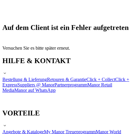
Auf dem Client ist ein Fehler aufgetreten
Versuchen Sie es bitte später erneut.
HILFE & KONTAKT
Bestellung & Lieferung
Retouren & Garantie
Click + Collect
Click +
Express
Suppliers @ Manor
Partnerprogramm
Manor Retail
Media
Manor auf WhatsApp
VORTEILE
Angebote & Kataloge
My Manor Treueprogramm
Manor World