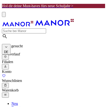
Hol dir deine Must-haves fürs neue Schuljahr >
Meist gesucht
DE
Suchverlauf
Filialen
Konto
Wunschlisten
Warenkorb
Neu