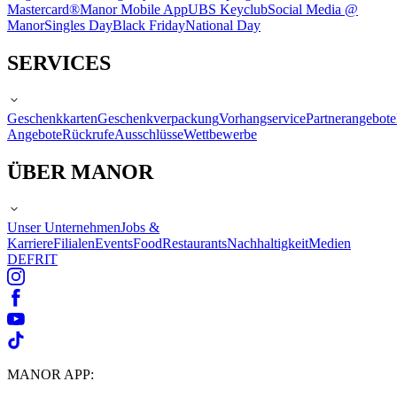
Mastercard®
Manor Mobile App
UBS Keyclub
Social Media @
Manor
Singles Day
Black Friday
National Day
SERVICES
Geschenkkarten
Geschenkverpackung
Vorhangservice
Partnerangebote
Angebote
Rückrufe
Ausschlüsse
Wettbewerbe
ÜBER MANOR
Unser Unternehmen
Jobs &
Karriere
Filialen
Events
Food
Restaurants
Nachhaltigkeit
Medien
DE
FR
IT
MANOR APP: