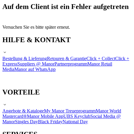
Auf dem Client ist ein Fehler aufgetreten
Versuchen Sie es bitte später erneut.
HILFE & KONTAKT
Bestellung & Lieferung
Retouren & Garantie
Click + Collect
Click +
Express
Suppliers @ Manor
Partnerprogramm
Manor Retail
Media
Manor auf WhatsApp
VORTEILE
Angebote & Kataloge
My Manor Treueprogramm
Manor World
Mastercard®
Manor Mobile App
UBS Keyclub
Social Media @
Manor
Singles Day
Black Friday
National Day