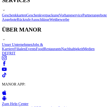
SERVICES
Geschenkkarten
Geschenkverpackung
Vorhangservice
Partnerangebote
Angebote
Rückrufe
Ausschlüsse
Wettbewerbe
ÜBER MANOR
Unser Unternehmen
Jobs &
Karriere
Filialen
Events
Food
Restaurants
Nachhaltigkeit
Medien
DE
FR
IT
MANOR APP:
Zum Help Center