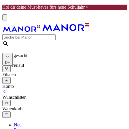
Hol dir deine Must-haves fürs neue Schuljahr >
Meist gesucht
DE
Suchverlauf
Filialen
Konto
Wunschlisten
Warenkorb
Neu