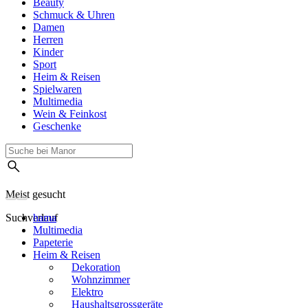
Beauty
Schmuck & Uhren
Damen
Herren
Kinder
Sport
Heim & Reisen
Spielwaren
Multimedia
Wein & Feinkost
Geschenke
Meist gesucht
Suchverlauf
hama
Multimedia
Papeterie
Heim & Reisen
Dekoration
Wohnzimmer
Elektro
Haushaltsgrossgeräte