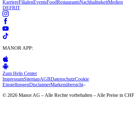
Karriere
Filialen
Events
Food
Restaurants
Nachhaltigkeit
Medien
DE
FR
IT
MANOR APP:
Zum Help Center
Impressum
Sitemap
AGB
Datenschutz
Cookie
Einstellungen
Disclaimer
Markenübersicht
–
© 2026 Manor AG – Alle Rechte vorbehalten – Alle Preise in CHF