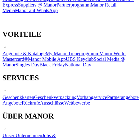
Express
Suppliers @ Manor
Partnerprogramm
Manor Retail
Media
Manor auf WhatsApp
VORTEILE
Angebote & Kataloge
My Manor Treueprogramm
Manor World
Mastercard®
Manor Mobile App
UBS Keyclub
Social Media @
Manor
Singles Day
Black Friday
National Day
SERVICES
Geschenkkarten
Geschenkverpackung
Vorhangservice
Partnerangebote
Angebote
Rückrufe
Ausschlüsse
Wettbewerbe
ÜBER MANOR
Unser Unternehmen
Jobs &