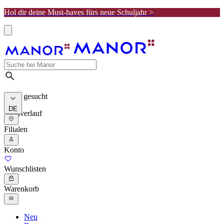
Hol dir deine Must-haves fürs neue Schuljahr >
Meist gesucht
DE
Suchverlauf
Filialen
Konto
Wunschlisten
Warenkorb
Neu