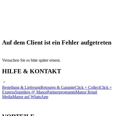
Auf dem Client ist ein Fehler aufgetreten
Versuchen Sie es bitte später erneut.
HILFE & KONTAKT
Bestellung & Lieferung
Retouren & Garantie
Click + Collect
Click +
Express
Suppliers @ Manor
Partnerprogramm
Manor Retail
Media
Manor auf WhatsApp