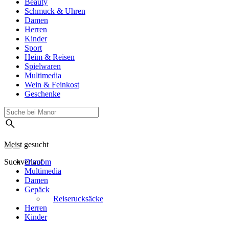
Beauty
Schmuck & Uhren
Damen
Herren
Kinder
Sport
Heim & Reisen
Spielwaren
Multimedia
Wein & Feinkost
Geschenke
Meist gesucht
Suchverlauf
Divoom
Multimedia
Damen
Gepäck
Reiserucksäcke
Herren
Kinder