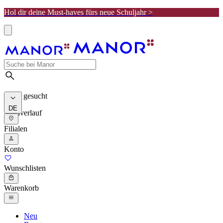
Hol dir deine Must-haves fürs neue Schuljahr >
Meist gesucht
DE
Suchverlauf
Filialen
Konto
Wunschlisten
Warenkorb
Neu