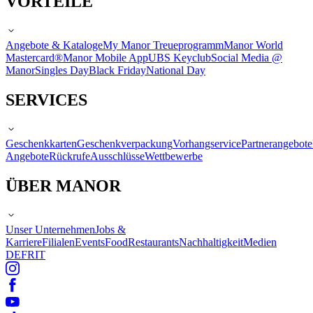
VORTEILE
Angebote & Kataloge
My Manor Treueprogramm
Manor World
Mastercard®
Manor Mobile App
UBS Keyclub
Social Media @
Manor
Singles Day
Black Friday
National Day
SERVICES
Geschenkkarten
Geschenkverpackung
Vorhangservice
Partnerangebote
Angebote
Rückrufe
Ausschlüsse
Wettbewerbe
ÜBER MANOR
Unser Unternehmen
Jobs &
Karriere
Filialen
Events
Food
Restaurants
Nachhaltigkeit
Medien
DE
FR
IT