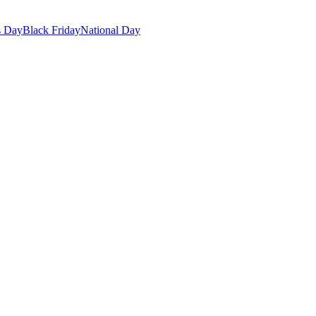
s Day
Black Friday
National Day