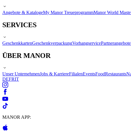
Angebote & Kataloge
My Manor Treueprogramm
Manor World Maste
SERVICES
Geschenkkarten
Geschenkverpackung
Vorhangservice
Partnerangebote
ÜBER MANOR
Unser Unternehmen
Jobs & Karriere
Filialen
Events
Food
Restaurants
Na
DE
FR
IT
MANOR APP: