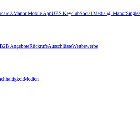
rcard®
Manor Mobile App
UBS Keyclub
Social Media @ Manor
Single
B2B Angebote
Rückrufe
Ausschlüsse
Wettbewerbe
chhaltigkeit
Medien