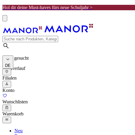
Hol dir deine Must-haves fürs neue Schuljahr >
Meist gesucht
DE
Suchverlauf
Filialen
Konto
Wunschlisten
Warenkorb
Neu