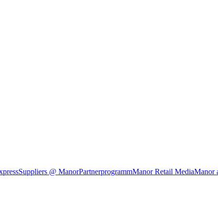
xpress
Suppliers @ Manor
Partnerprogramm
Manor Retail Media
Manor 