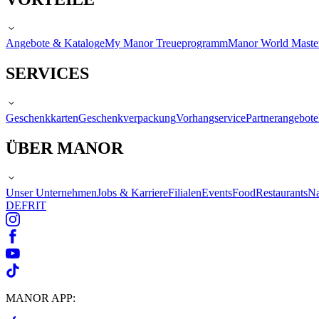
Angebote & Kataloge
My Manor Treueprogramm
Manor World Maste
SERVICES
Geschenkkarten
Geschenkverpackung
Vorhangservice
Partnerangebote
ÜBER MANOR
Unser Unternehmen
Jobs & Karriere
Filialen
Events
Food
Restaurants
Na
DE
FR
IT
MANOR APP: