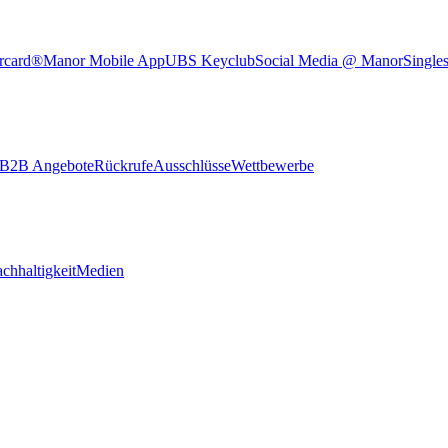
rcard®
Manor Mobile App
UBS Keyclub
Social Media @ Manor
Single
B2B Angebote
Rückrufe
Ausschlüsse
Wettbewerbe
chhaltigkeit
Medien