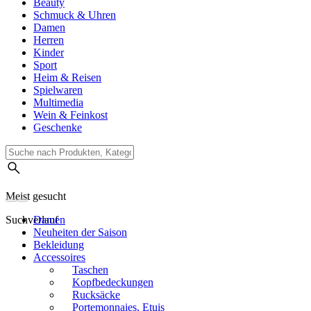
Beauty
Schmuck & Uhren
Damen
Herren
Kinder
Sport
Heim & Reisen
Spielwaren
Multimedia
Wein & Feinkost
Geschenke
Meist gesucht
Suchverlauf
Damen
Neuheiten der Saison
Bekleidung
Accessoires
Taschen
Kopfbedeckungen
Rucksäcke
Portemonnaies, Etuis