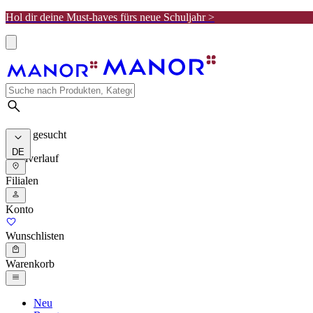
Hol dir deine Must-haves fürs neue Schuljahr >
Meist gesucht
DE
Suchverlauf
Filialen
Konto
Wunschlisten
Warenkorb
Neu