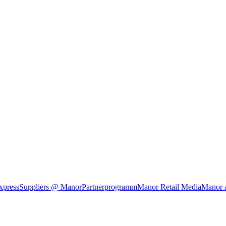
xpress
Suppliers @ Manor
Partnerprogramm
Manor Retail Media
Manor 