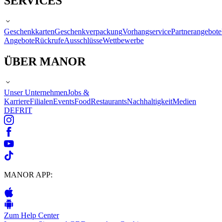
SERVICES
Geschenkkarten
Geschenkverpackung
Vorhangservice
Partnerangebote
Angebote
Rückrufe
Ausschlüsse
Wettbewerbe
ÜBER MANOR
Unser Unternehmen
Jobs &
Karriere
Filialen
Events
Food
Restaurants
Nachhaltigkeit
Medien
DE
FR
IT
MANOR APP:
Zum Help Center