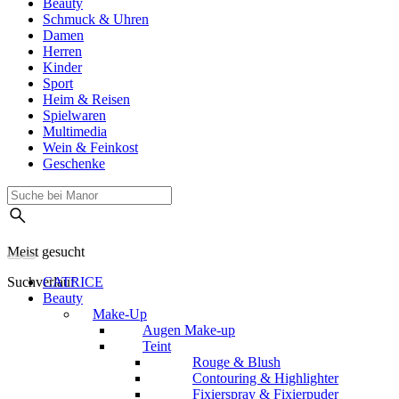
Beauty
Schmuck & Uhren
Damen
Herren
Kinder
Sport
Heim & Reisen
Spielwaren
Multimedia
Wein & Feinkost
Geschenke
Meist gesucht
Suchverlauf
CATRICE
Beauty
Make-Up
Augen Make-up
Teint
Rouge & Blush
Contouring & Highlighter
Fixierspray & Fixierpuder