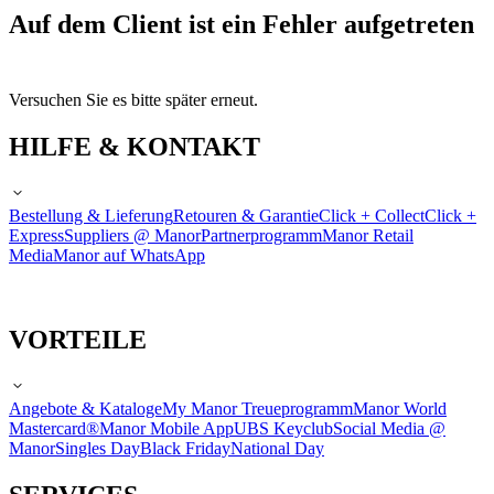
Auf dem Client ist ein Fehler aufgetreten
Versuchen Sie es bitte später erneut.
HILFE & KONTAKT
Bestellung & Lieferung
Retouren & Garantie
Click + Collect
Click +
Express
Suppliers @ Manor
Partnerprogramm
Manor Retail
Media
Manor auf WhatsApp
VORTEILE
Angebote & Kataloge
My Manor Treueprogramm
Manor World
Mastercard®
Manor Mobile App
UBS Keyclub
Social Media @
Manor
Singles Day
Black Friday
National Day