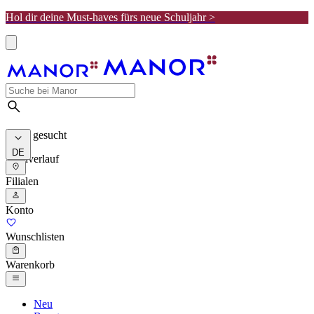
Hol dir deine Must-haves fürs neue Schuljahr >
Meist gesucht
DE
Suchverlauf
Filialen
Konto
Wunschlisten
Warenkorb
Neu