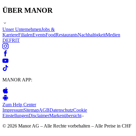
ÜBER MANOR
Unser Unternehmen
Jobs &
Karriere
Filialen
Events
Food
Restaurants
Nachhaltigkeit
Medien
DE
FR
IT
MANOR APP:
Zum Help Center
Impressum
Sitemap
AGB
Datenschutz
Cookie
Einstellungen
Disclaimer
Markenübersicht
–
© 2026 Manor AG – Alle Rechte vorbehalten – Alle Preise in CHF