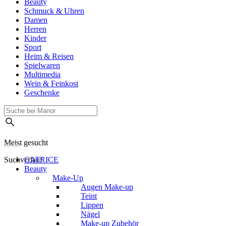
Beauty
Schmuck & Uhren
Damen
Herren
Kinder
Sport
Heim & Reisen
Spielwaren
Multimedia
Wein & Feinkost
Geschenke
Meist gesucht
Suchverlauf
CATRICE
Beauty
Make-Up
Augen Make-up
Teint
Lippen
Nägel
Make-up Zubehör