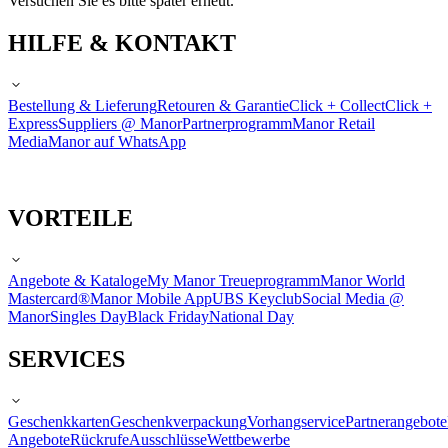
Versuchen Sie es bitte später erneut.
HILFE & KONTAKT
Bestellung & Lieferung
Retouren & Garantie
Click + Collect
Click +
Express
Suppliers @ Manor
Partnerprogramm
Manor Retail
Media
Manor auf WhatsApp
VORTEILE
Angebote & Kataloge
My Manor Treueprogramm
Manor World
Mastercard®
Manor Mobile App
UBS Keyclub
Social Media @
Manor
Singles Day
Black Friday
National Day
SERVICES
Geschenkkarten
Geschenkverpackung
Vorhangservice
Partnerangebote
Angebote
Rückrufe
Ausschlüsse
Wettbewerbe