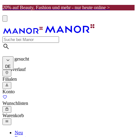
20% auf Beauty, Fashion und mehr - nur heute online >
Meist gesucht
DE
Suchverlauf
Filialen
Konto
Wunschlisten
Warenkorb
Neu