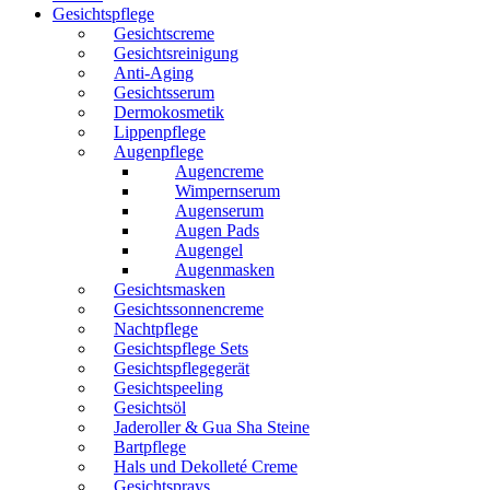
Gesichtspflege
Gesichtscreme
Gesichtsreinigung
Anti-Aging
Gesichtsserum
Dermokosmetik
Lippenpflege
Augenpflege
Augencreme
Wimpernserum
Augenserum
Augen Pads
Augengel
Augenmasken
Gesichtsmasken
Gesichtssonnencreme
Nachtpflege
Gesichtspflege Sets
Gesichtspflegegerät
Gesichtspeeling
Gesichtsöl
Jaderoller & Gua Sha Steine
Bartpflege
Hals und Dekolleté Creme
Gesichtsprays