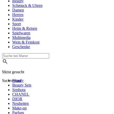
Beauty
Schmuck & Uhren
Damen
Herren
Kinder
Sport
Heim & Reisen
Spielwaren
Multimedia
Wein & Feinkost
Geschenke
Meist gesucht
Suchverlauf
Beauty
Beauty Sets
Sephora
CHANEL
DIOR
Neuheiten
Make-up
Parfum