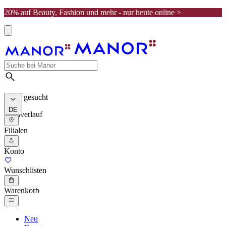
20% auf Beauty, Fashion und mehr - nur heute online >
Meist gesucht
DE
Suchverlauf
Filialen
Konto
Wunschlisten
Warenkorb
Neu