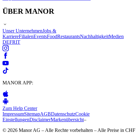
ÜBER MANOR
Unser Unternehmen
Jobs &
Karriere
Filialen
Events
Food
Restaurants
Nachhaltigkeit
Medien
DE
FR
IT
MANOR APP:
Zum Help Center
Impressum
Sitemap
AGB
Datenschutz
Cookie
Einstellungen
Disclaimer
Markenübersicht
–
© 2026 Manor AG – Alle Rechte vorbehalten – Alle Preise in CHF