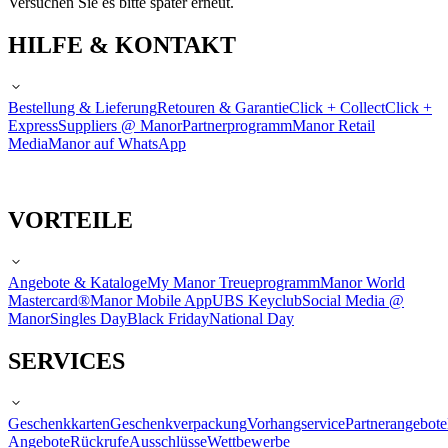
Versuchen Sie es bitte später erneut.
HILFE & KONTAKT
Bestellung & Lieferung
Retouren & Garantie
Click + Collect
Click +
Express
Suppliers @ Manor
Partnerprogramm
Manor Retail
Media
Manor auf WhatsApp
VORTEILE
Angebote & Kataloge
My Manor Treueprogramm
Manor World
Mastercard®
Manor Mobile App
UBS Keyclub
Social Media @
Manor
Singles Day
Black Friday
National Day
SERVICES
Geschenkkarten
Geschenkverpackung
Vorhangservice
Partnerangebote
Angebote
Rückrufe
Ausschlüsse
Wettbewerbe