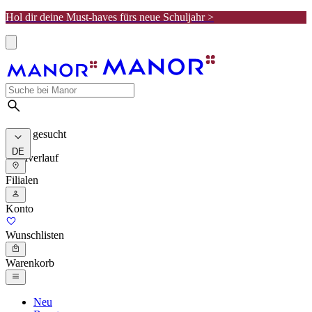
Hol dir deine Must-haves fürs neue Schuljahr >
Meist gesucht
DE
Suchverlauf
Filialen
Konto
Wunschlisten
Warenkorb
Neu