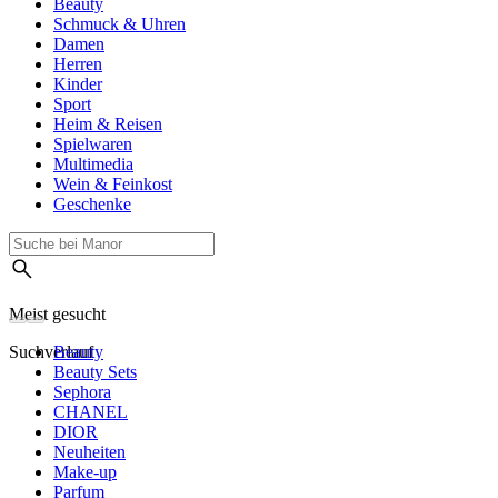
Beauty
Schmuck & Uhren
Damen
Herren
Kinder
Sport
Heim & Reisen
Spielwaren
Multimedia
Wein & Feinkost
Geschenke
Meist gesucht
Suchverlauf
Beauty
Beauty Sets
Sephora
CHANEL
DIOR
Neuheiten
Make-up
Parfum