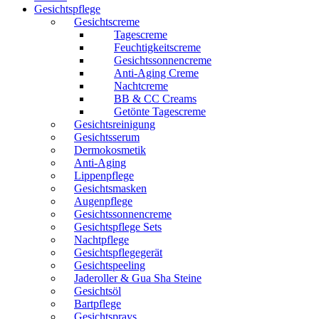
Gesichtspflege
Gesichtscreme
Tagescreme
Feuchtigkeitscreme
Gesichtssonnencreme
Anti-Aging Creme
Nachtcreme
BB & CC Creams
Getönte Tagescreme
Gesichtsreinigung
Gesichtsserum
Dermokosmetik
Anti-Aging
Lippenpflege
Gesichtsmasken
Augenpflege
Gesichtssonnencreme
Gesichtspflege Sets
Nachtpflege
Gesichtspflegegerät
Gesichtspeeling
Jaderoller & Gua Sha Steine
Gesichtsöl
Bartpflege
Gesichtsprays