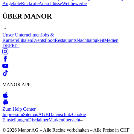
Angebote
Rückrufe
Ausschlüsse
Wettbewerbe
ÜBER MANOR
Unser Unternehmen
Jobs &
Karriere
Filialen
Events
Food
Restaurants
Nachhaltigkeit
Medien
DE
FR
IT
MANOR APP:
Zum Help Center
Impressum
Sitemap
AGB
Datenschutz
Cookie
Einstellungen
Disclaimer
Markenübersicht
–
© 2026 Manor AG – Alle Rechte vorbehalten – Alle Preise in CHF