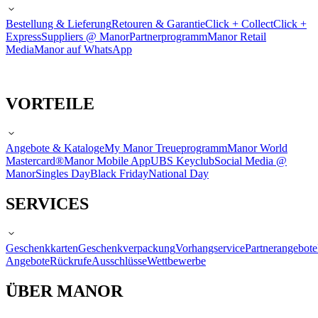
Bestellung & Lieferung
Retouren & Garantie
Click + Collect
Click +
Express
Suppliers @ Manor
Partnerprogramm
Manor Retail
Media
Manor auf WhatsApp
VORTEILE
Angebote & Kataloge
My Manor Treueprogramm
Manor World
Mastercard®
Manor Mobile App
UBS Keyclub
Social Media @
Manor
Singles Day
Black Friday
National Day
SERVICES
Geschenkkarten
Geschenkverpackung
Vorhangservice
Partnerangebote
Angebote
Rückrufe
Ausschlüsse
Wettbewerbe
ÜBER MANOR