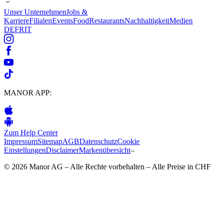
Unser Unternehmen
Jobs &
Karriere
Filialen
Events
Food
Restaurants
Nachhaltigkeit
Medien
DE
FR
IT
MANOR APP:
Zum Help Center
Impressum
Sitemap
AGB
Datenschutz
Cookie
Einstellungen
Disclaimer
Markenübersicht
–
© 2026 Manor AG – Alle Rechte vorbehalten – Alle Preise in CHF