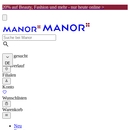
20% auf Beauty, Fashion und mehr - nur heute online >
Meist gesucht
DE
Suchverlauf
Filialen
Konto
Wunschlisten
Warenkorb
Neu