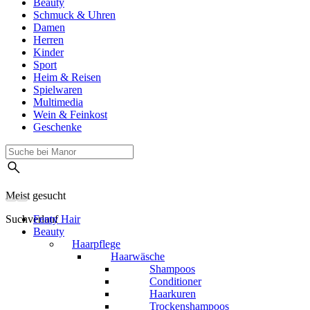
Beauty
Schmuck & Uhren
Damen
Herren
Kinder
Sport
Heim & Reisen
Spielwaren
Multimedia
Wein & Feinkost
Geschenke
Meist gesucht
Suchverlauf
Fenty Hair
Beauty
Haarpflege
Haarwäsche
Shampoos
Conditioner
Haarkuren
Trockenshampoos