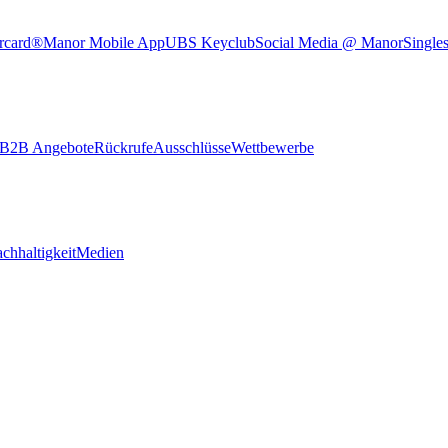
rcard®
Manor Mobile App
UBS Keyclub
Social Media @ Manor
Single
B2B Angebote
Rückrufe
Ausschlüsse
Wettbewerbe
chhaltigkeit
Medien