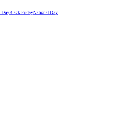
s Day
Black Friday
National Day