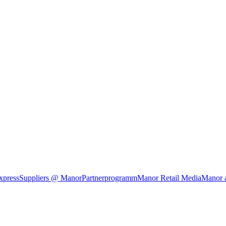
xpress
Suppliers @ Manor
Partnerprogramm
Manor Retail Media
Manor 