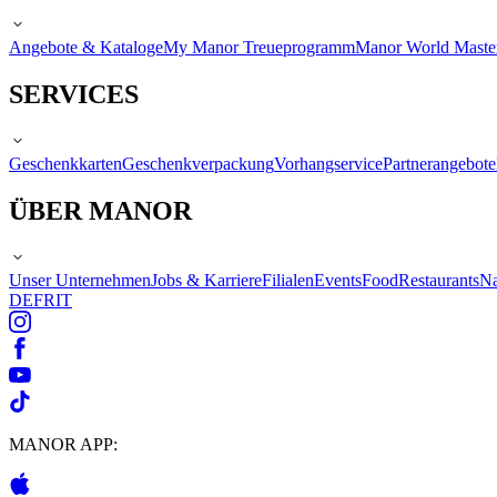
Angebote & Kataloge
My Manor Treueprogramm
Manor World Maste
SERVICES
Geschenkkarten
Geschenkverpackung
Vorhangservice
Partnerangebote
ÜBER MANOR
Unser Unternehmen
Jobs & Karriere
Filialen
Events
Food
Restaurants
Na
DE
FR
IT
MANOR APP: