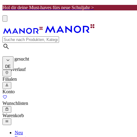
Hol dir deine Must-haves fürs neue Schuljahr >
Meist gesucht
DE
Suchverlauf
Filialen
Konto
Wunschlisten
Warenkorb
Neu