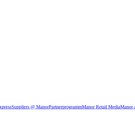
xpress
Suppliers @ Manor
Partnerprogramm
Manor Retail Media
Manor 