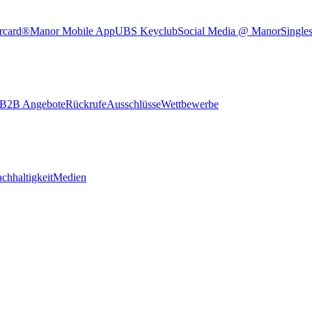
rcard®
Manor Mobile App
UBS Keyclub
Social Media @ Manor
Single
B2B Angebote
Rückrufe
Ausschlüsse
Wettbewerbe
chhaltigkeit
Medien