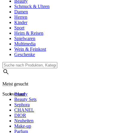
Beauty
Schmuck & Uhren
Damen
Herren
Kinder
Sport
Heim & Reisen
Spielwaren
Multimedia
Wein & Feinkost
Geschenke
Meist gesucht
Suchverlauf
Beauty
Beauty Sets
Sephora
CHANEL
DIOR
Neuheiten
Make-up
Parfum