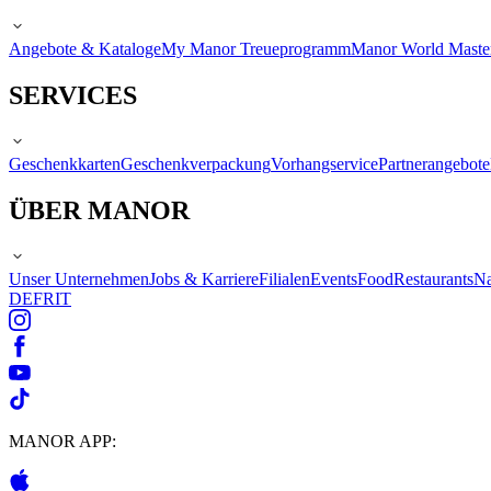
Angebote & Kataloge
My Manor Treueprogramm
Manor World Maste
SERVICES
Geschenkkarten
Geschenkverpackung
Vorhangservice
Partnerangebote
ÜBER MANOR
Unser Unternehmen
Jobs & Karriere
Filialen
Events
Food
Restaurants
Na
DE
FR
IT
MANOR APP: