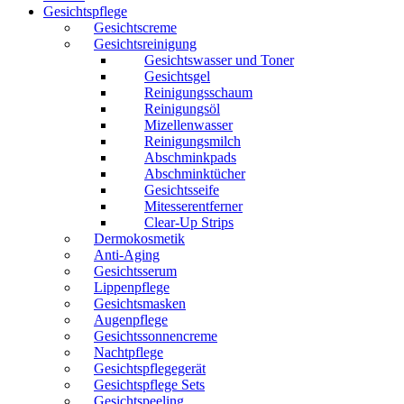
Gesichtspflege
Gesichtscreme
Gesichtsreinigung
Gesichtswasser und Toner
Gesichtsgel
Reinigungsschaum
Reinigungsöl
Mizellenwasser
Reinigungsmilch
Abschminkpads
Abschminktücher
Gesichtsseife
Mitesserentferner
Clear-Up Strips
Dermokosmetik
Anti-Aging
Gesichtsserum
Lippenpflege
Gesichtsmasken
Augenpflege
Gesichtssonnencreme
Nachtpflege
Gesichtspflegegerät
Gesichtspflege Sets
Gesichtspeeling