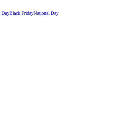
s Day
Black Friday
National Day