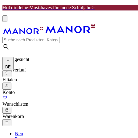
Hol dir deine Must-haves fürs neue Schuljahr >
Meist gesucht
DE
Suchverlauf
Filialen
Konto
Wunschlisten
Warenkorb
Neu