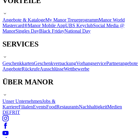
VORTEILE
Angebote & Kataloge
My Manor Treueprogramm
Manor World
Mastercard®
Manor Mobile App
UBS Keyclub
Social Media @
Manor
Singles Day
Black Friday
National Day
SERVICES
Geschenkkarten
Geschenkverpackung
Vorhangservice
Partnerangebote
Angebote
Rückrufe
Ausschlüsse
Wettbewerbe
ÜBER MANOR
Unser Unternehmen
Jobs &
Karriere
Filialen
Events
Food
Restaurants
Nachhaltigkeit
Medien
DE
FR
IT