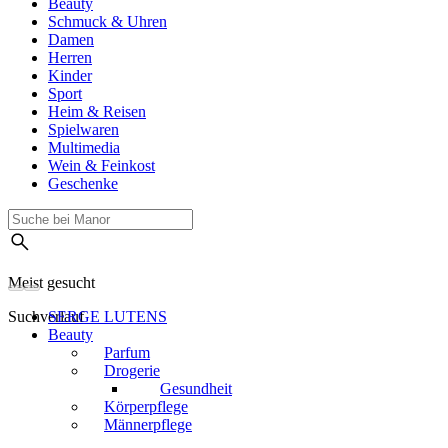
Beauty
Schmuck & Uhren
Damen
Herren
Kinder
Sport
Heim & Reisen
Spielwaren
Multimedia
Wein & Feinkost
Geschenke
Meist gesucht
Suchverlauf
SERGE LUTENS
Beauty
Parfum
Drogerie
Gesundheit
Körperpflege
Männerpflege