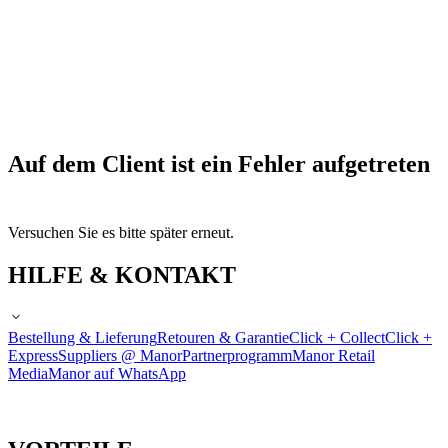
Auf dem Client ist ein Fehler aufgetreten
Versuchen Sie es bitte später erneut.
HILFE & KONTAKT
Bestellung & Lieferung
Retouren & Garantie
Click + Collect
Click +
Express
Suppliers @ Manor
Partnerprogramm
Manor Retail
Media
Manor auf WhatsApp