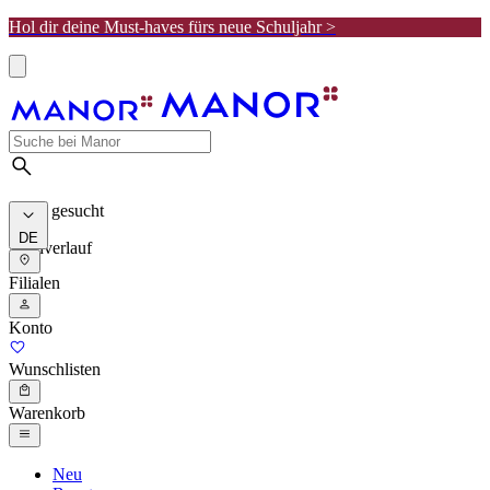
Hol dir deine Must-haves fürs neue Schuljahr >
Meist gesucht
DE
Suchverlauf
Filialen
Konto
Wunschlisten
Warenkorb
Neu