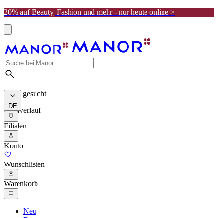
20% auf Beauty, Fashion und mehr - nur heute online >
Meist gesucht
DE
Suchverlauf
Filialen
Konto
Wunschlisten
Warenkorb
Neu