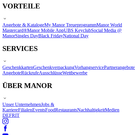
VORTEILE
Angebote & Kataloge
My Manor Treueprogramm
Manor World
Mastercard®
Manor Mobile App
UBS Keyclub
Social Media @
Manor
Singles Day
Black Friday
National Day
SERVICES
Geschenkkarten
Geschenkverpackung
Vorhangservice
Partnerangebote
Angebote
Rückrufe
Ausschlüsse
Wettbewerbe
ÜBER MANOR
Unser Unternehmen
Jobs &
Karriere
Filialen
Events
Food
Restaurants
Nachhaltigkeit
Medien
DE
FR
IT