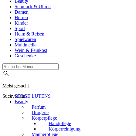
Beauty
Schmuck & Uhren
Damen
Herren
Kinder
Sport
Heim & Reisen
Spielwaren
Multimedia
Wein & Feinkost
Geschenke
Meist gesucht
Suchverlauf
SERGE LUTENS
Beauty
Parfum
Drogerie
Körperpflege
Handpflege
Körperreinigung
Männerpflege