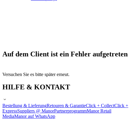
Auf dem Client ist ein Fehler aufgetreten
Versuchen Sie es bitte später erneut.
HILFE & KONTAKT
Bestellung & Lieferung
Retouren & Garantie
Click + Collect
Click +
Express
Suppliers @ Manor
Partnerprogramm
Manor Retail
Media
Manor auf WhatsApp