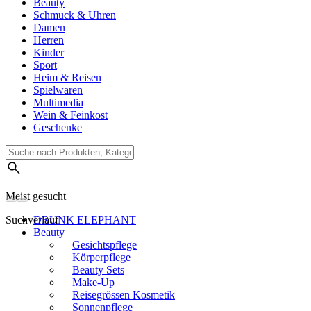
Beauty
Schmuck & Uhren
Damen
Herren
Kinder
Sport
Heim & Reisen
Spielwaren
Multimedia
Wein & Feinkost
Geschenke
Meist gesucht
Suchverlauf
DRUNK ELEPHANT
Beauty
Gesichtspflege
Körperpflege
Beauty Sets
Make-Up
Reisegrössen Kosmetik
Sonnenpflege