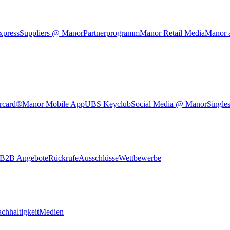
xpress
Suppliers @ Manor
Partnerprogramm
Manor Retail Media
Manor 
rcard®
Manor Mobile App
UBS Keyclub
Social Media @ Manor
Single
B2B Angebote
Rückrufe
Ausschlüsse
Wettbewerbe
chhaltigkeit
Medien