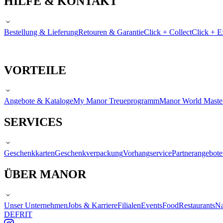
HILFE & KONTAKT
Bestellung & Lieferung
Retouren & Garantie
Click + Collect
Click + E
VORTEILE
Angebote & Kataloge
My Manor Treueprogramm
Manor World Maste
SERVICES
Geschenkkarten
Geschenkverpackung
Vorhangservice
Partnerangebote
ÜBER MANOR
Unser Unternehmen
Jobs & Karriere
Filialen
Events
Food
Restaurants
Na
DE
FR
IT