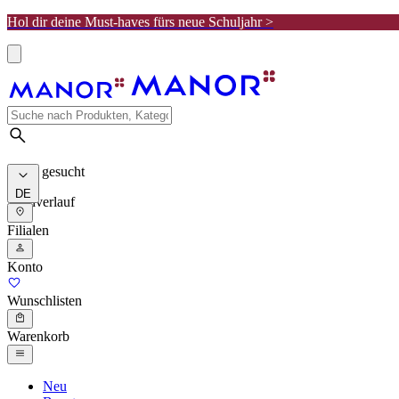
Hol dir deine Must-haves fürs neue Schuljahr >
Meist gesucht
DE
Suchverlauf
Filialen
Konto
Wunschlisten
Warenkorb
Neu