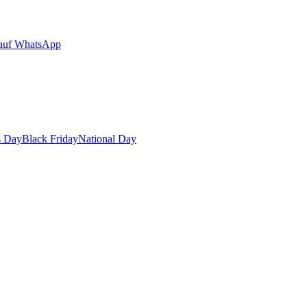
auf WhatsApp
s Day
Black Friday
National Day