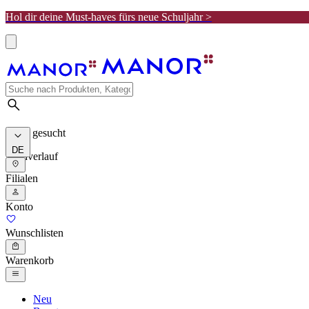
Hol dir deine Must-haves fürs neue Schuljahr >
Meist gesucht
DE
Suchverlauf
Filialen
Konto
Wunschlisten
Warenkorb
Neu