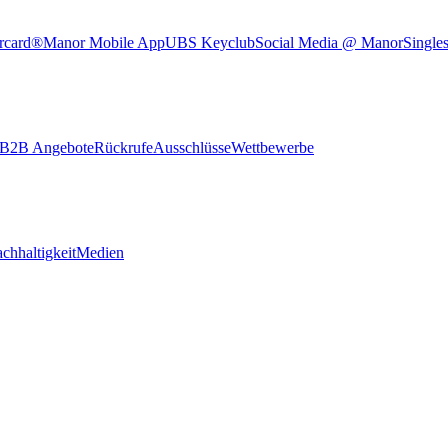
rcard®
Manor Mobile App
UBS Keyclub
Social Media @ Manor
Single
B2B Angebote
Rückrufe
Ausschlüsse
Wettbewerbe
chhaltigkeit
Medien