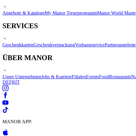
Angebote & Kataloge
My Manor Treueprogramm
Manor World Maste
SERVICES
Geschenkkarten
Geschenkverpackung
Vorhangservice
Partnerangebote
ÜBER MANOR
Unser Unternehmen
Jobs & Karriere
Filialen
Events
Food
Restaurants
Na
DE
FR
IT
MANOR APP: