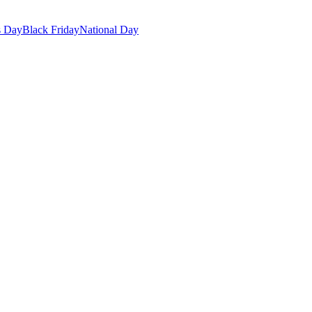
s Day
Black Friday
National Day