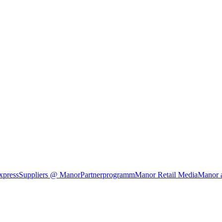
xpress
Suppliers @ Manor
Partnerprogramm
Manor Retail Media
Manor 