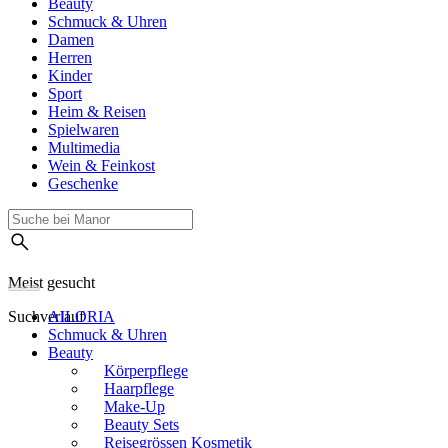
Beauty
Schmuck & Uhren
Damen
Herren
Kinder
Sport
Heim & Reisen
Spielwaren
Multimedia
Wein & Feinkost
Geschenke
Meist gesucht
Suchverlauf
AILORIA
Schmuck & Uhren
Beauty
Körperpflege
Haarpflege
Make-Up
Beauty Sets
Reisegrössen Kosmetik