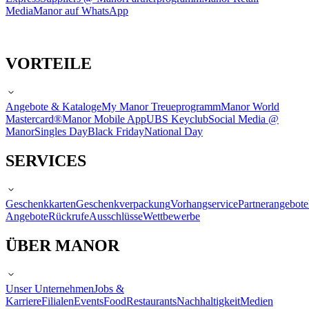
Media
Manor auf WhatsApp
VORTEILE
Angebote & Kataloge
My Manor Treueprogramm
Manor World
Mastercard®
Manor Mobile App
UBS Keyclub
Social Media @
Manor
Singles Day
Black Friday
National Day
SERVICES
Geschenkkarten
Geschenkverpackung
Vorhangservice
Partnerangebote
Angebote
Rückrufe
Ausschlüsse
Wettbewerbe
ÜBER MANOR
Unser Unternehmen
Jobs &
Karriere
Filialen
Events
Food
Restaurants
Nachhaltigkeit
Medien