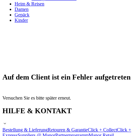
Heim & Reisen
Damen
Gepäck
Kinder
Auf dem Client ist ein Fehler aufgetreten
Versuchen Sie es bitte später erneut.
HILFE & KONTAKT
Bestellung & Lieferung
Retouren & Garantie
Click + Collect
Click +
Express
Suppliers @ Manor
Partnerprogramm
Manor Retail