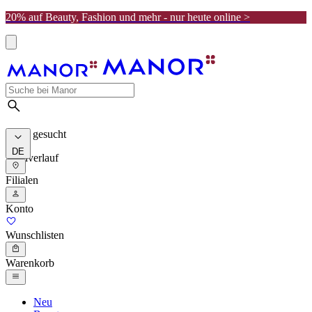
20% auf Beauty, Fashion und mehr - nur heute online >
Meist gesucht
DE
Suchverlauf
Filialen
Konto
Wunschlisten
Warenkorb
Neu