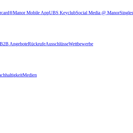
rcard®
Manor Mobile App
UBS Keyclub
Social Media @ Manor
Single
B2B Angebote
Rückrufe
Ausschlüsse
Wettbewerbe
chhaltigkeit
Medien