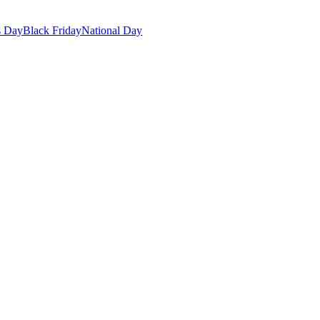
s Day
Black Friday
National Day