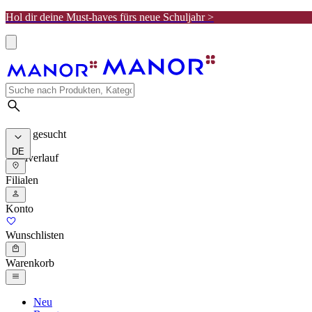
Hol dir deine Must-haves fürs neue Schuljahr >
Meist gesucht
DE
Suchverlauf
Filialen
Konto
Wunschlisten
Warenkorb
Neu