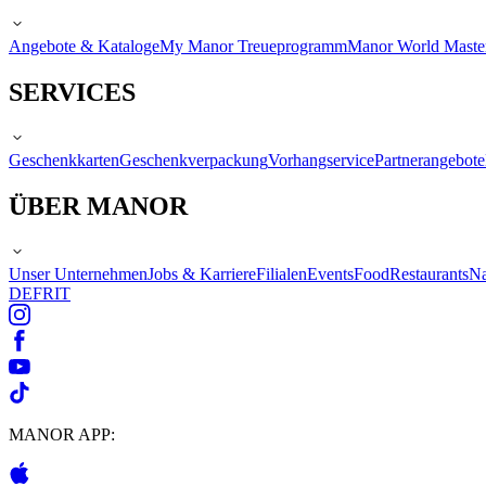
Angebote & Kataloge
My Manor Treueprogramm
Manor World Maste
SERVICES
Geschenkkarten
Geschenkverpackung
Vorhangservice
Partnerangebote
ÜBER MANOR
Unser Unternehmen
Jobs & Karriere
Filialen
Events
Food
Restaurants
Na
DE
FR
IT
MANOR APP: