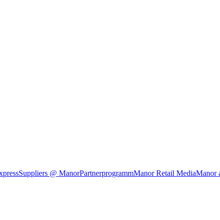
xpress
Suppliers @ Manor
Partnerprogramm
Manor Retail Media
Manor 