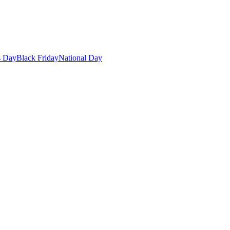
s Day
Black Friday
National Day