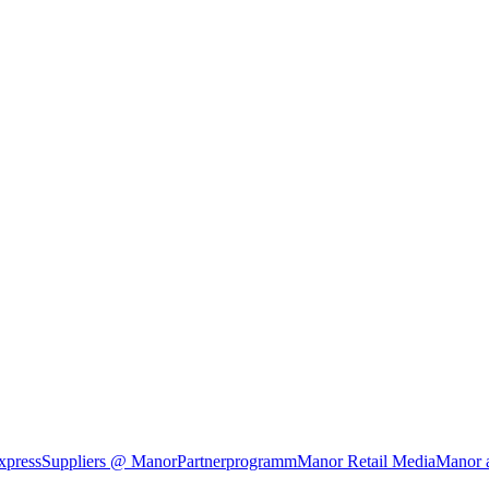
xpress
Suppliers @ Manor
Partnerprogramm
Manor Retail Media
Manor 