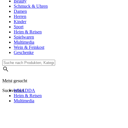
Beauty
Schmuck & Uhren
Damen
Herren
Kinder
Sport
Heim & Reisen
Spielwaren
Multimedia
Wein & Feinkost
Geschenke
Meist gesucht
Suchverlauf
WHADDA
Heim & Reisen
Multimedia