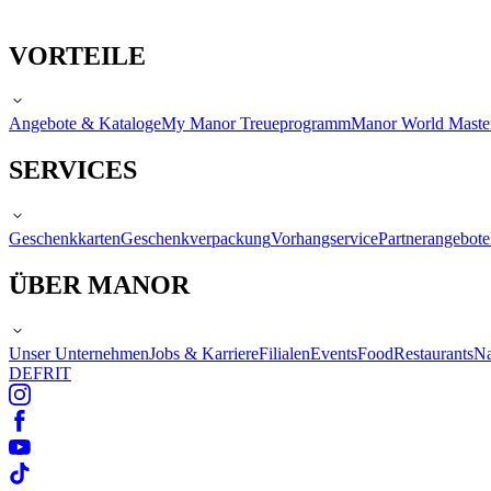
VORTEILE
Angebote & Kataloge
My Manor Treueprogramm
Manor World Maste
SERVICES
Geschenkkarten
Geschenkverpackung
Vorhangservice
Partnerangebote
ÜBER MANOR
Unser Unternehmen
Jobs & Karriere
Filialen
Events
Food
Restaurants
Na
DE
FR
IT