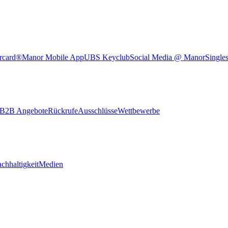
rcard®
Manor Mobile App
UBS Keyclub
Social Media @ Manor
Single
B2B Angebote
Rückrufe
Ausschlüsse
Wettbewerbe
chhaltigkeit
Medien