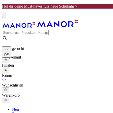
Hol dir deine Must-haves fürs neue Schuljahr >
Meist gesucht
DE
Suchverlauf
Filialen
Konto
Wunschlisten
Warenkorb
Neu