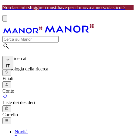
Non lasciarti sfuggire i must-have per il nuovo anno scolastico >
I più ricercati
IT
Cronologia della ricerca
Filiali
Conto
Liste dei desideri
Carrello
Novità