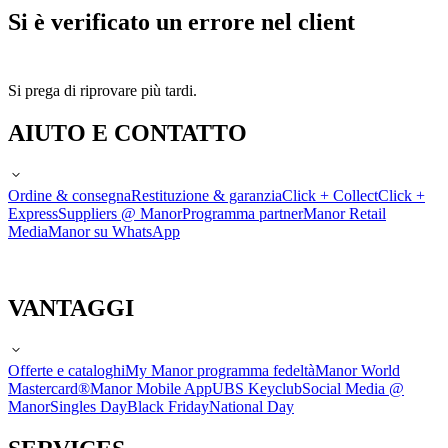
Si è verificato un errore nel client
Si prega di riprovare più tardi.
AIUTO E CONTATTO
Ordine & consegna
Restituzione & garanzia
Click + Collect
Click +
Express
Suppliers @ Manor
Programma partner
Manor Retail
Media
Manor su WhatsApp
VANTAGGI
Offerte e cataloghi
My Manor programma fedeltà
Manor World
Mastercard®
Manor Mobile App
UBS Keyclub
Social Media @
Manor
Singles Day
Black Friday
National Day