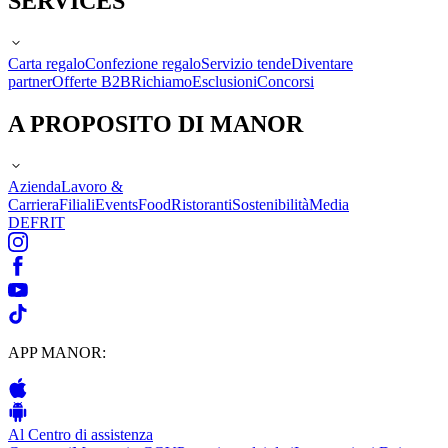
SERVICES
Carta regalo
Confezione regalo
Servizio tende
Diventare
partner
Offerte B2B
Richiamo
Esclusioni
Concorsi
A PROPOSITO DI MANOR
Azienda
Lavoro &
Carriera
Filiali
Events
Food
Ristoranti
Sostenibilità
Media
DE
FR
IT
APP MANOR:
Al Centro di assistenza