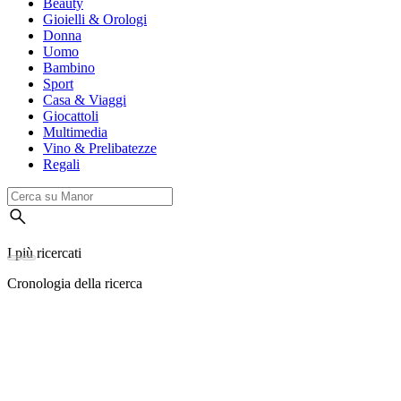
Beauty
Gioielli & Orologi
Donna
Uomo
Bambino
Sport
Casa & Viaggi
Giocattoli
Multimedia
Vino & Prelibatezze
Regali
I più ricercati
Cronologia della ricerca