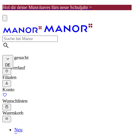
Hol dir deine Must-haves fürs neue Schuljahr >
Meist gesucht
DE
Suchverlauf
Filialen
Konto
Wunschlisten
Warenkorb
Neu