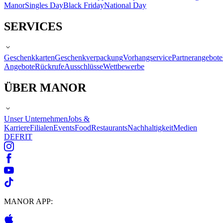
Manor
Singles Day
Black Friday
National Day
SERVICES
Geschenkkarten
Geschenkverpackung
Vorhangservice
Partnerangebote
Angebote
Rückrufe
Ausschlüsse
Wettbewerbe
ÜBER MANOR
Unser Unternehmen
Jobs &
Karriere
Filialen
Events
Food
Restaurants
Nachhaltigkeit
Medien
DE
FR
IT
MANOR APP: