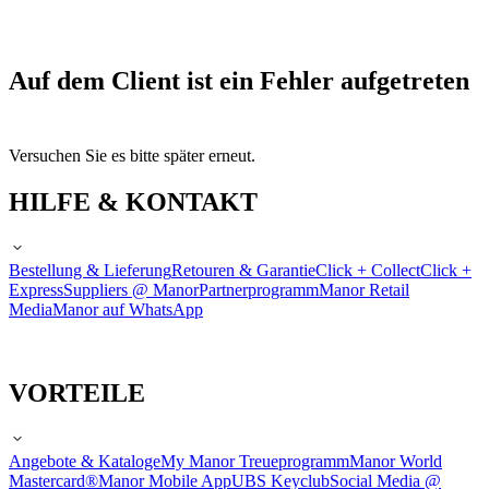
Auf dem Client ist ein Fehler aufgetreten
Versuchen Sie es bitte später erneut.
HILFE & KONTAKT
Bestellung & Lieferung
Retouren & Garantie
Click + Collect
Click +
Express
Suppliers @ Manor
Partnerprogramm
Manor Retail
Media
Manor auf WhatsApp
VORTEILE
Angebote & Kataloge
My Manor Treueprogramm
Manor World
Mastercard®
Manor Mobile App
UBS Keyclub
Social Media @