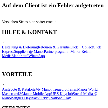
Auf dem Client ist ein Fehler aufgetreten
Versuchen Sie es bitte später erneut.
HILFE & KONTAKT
Bestellung & Lieferung
Retouren & Garantie
Click + Collect
Click +
Express
Suppliers @ Manor
Partnerprogramm
Manor Retail
Media
Manor auf WhatsApp
VORTEILE
Angebote & Kataloge
My Manor Treueprogramm
Manor World
Mastercard®
Manor Mobile App
UBS Keyclub
Social Media @
Manor
Singles Day
Black Friday
National Day