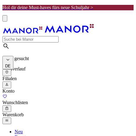
Hol dir deine Must-haves fürs neue Schuljahr >
Meist gesucht
DE
Suchverlauf
Filialen
Konto
Wunschlisten
Warenkorb
Neu