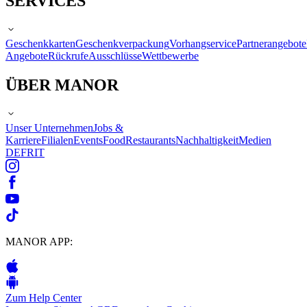
SERVICES
Geschenkkarten
Geschenkverpackung
Vorhangservice
Partnerangebote
Angebote
Rückrufe
Ausschlüsse
Wettbewerbe
ÜBER MANOR
Unser Unternehmen
Jobs &
Karriere
Filialen
Events
Food
Restaurants
Nachhaltigkeit
Medien
DE
FR
IT
MANOR APP:
Zum Help Center