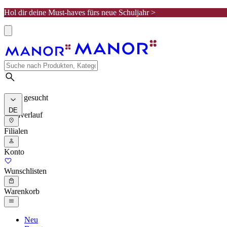
Hol dir deine Must-haves fürs neue Schuljahr >
Meist gesucht
DE
Suchverlauf
Filialen
Konto
Wunschlisten
Warenkorb
Neu