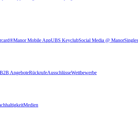
rcard®
Manor Mobile App
UBS Keyclub
Social Media @ Manor
Single
B2B Angebote
Rückrufe
Ausschlüsse
Wettbewerbe
chhaltigkeit
Medien