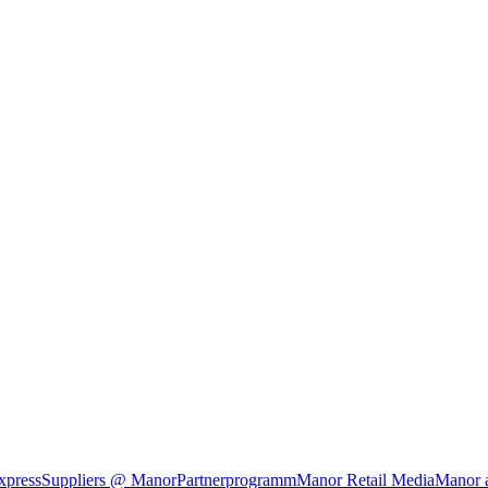
xpress
Suppliers @ Manor
Partnerprogramm
Manor Retail Media
Manor 