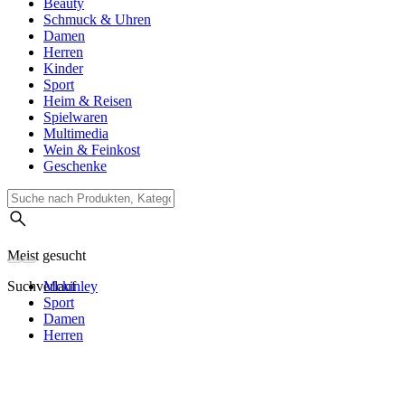
Beauty
Schmuck & Uhren
Damen
Herren
Kinder
Sport
Heim & Reisen
Spielwaren
Multimedia
Wein & Feinkost
Geschenke
Meist gesucht
Suchverlauf
Mckinley
Sport
Damen
Herren