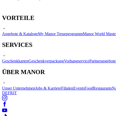
VORTEILE
Angebote & Kataloge
My Manor Treueprogramm
Manor World Maste
SERVICES
Geschenkkarten
Geschenkverpackung
Vorhangservice
Partnerangebote
ÜBER MANOR
Unser Unternehmen
Jobs & Karriere
Filialen
Events
Food
Restaurants
Na
DE
FR
IT