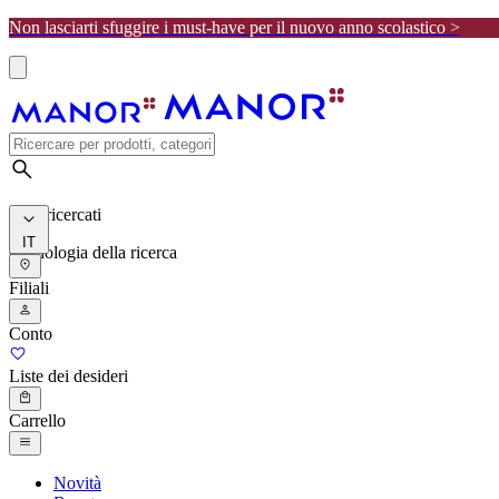
Non lasciarti sfuggire i must-have per il nuovo anno scolastico >
I più ricercati
IT
Cronologia della ricerca
Filiali
Conto
Liste dei desideri
Carrello
Novità