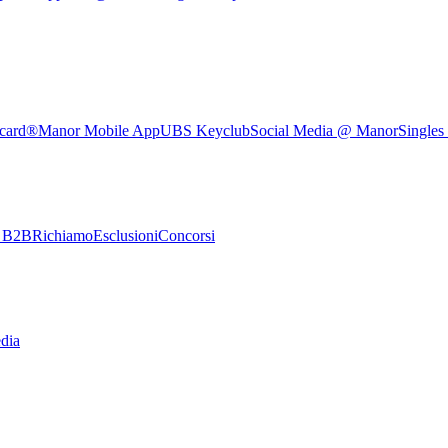
rcard®
Manor Mobile App
UBS Keyclub
Social Media @ Manor
Singles
e B2B
Richiamo
Esclusioni
Concorsi
dia