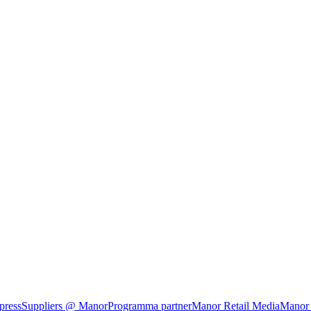
press
Suppliers @ Manor
Programma partner
Manor Retail Media
Manor