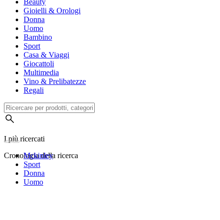
Beauty
Gioielli & Orologi
Donna
Uomo
Bambino
Sport
Casa & Viaggi
Giocattoli
Multimedia
Vino & Prelibatezze
Regali
I più ricercati
Cronologia della ricerca
Mckinley
Sport
Donna
Uomo