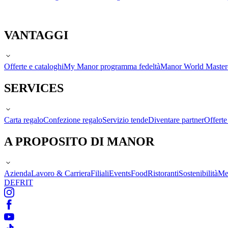
VANTAGGI
Offerte e cataloghi
My Manor programma fedeltà
Manor World Maste
SERVICES
Carta regalo
Confezione regalo
Servizio tende
Diventare partner
Offert
A PROPOSITO DI MANOR
Azienda
Lavoro & Carriera
Filiali
Events
Food
Ristoranti
Sostenibilità
Me
DE
FR
IT