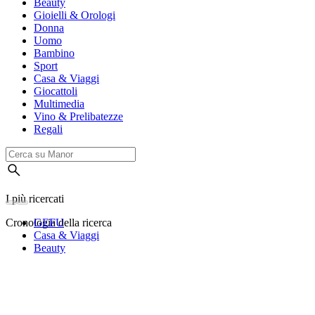
Beauty
Gioielli & Orologi
Donna
Uomo
Bambino
Sport
Casa & Viaggi
Giocattoli
Multimedia
Vino & Prelibatezze
Regali
I più ricercati
Cronologia della ricerca
GEFU
Casa & Viaggi
Beauty