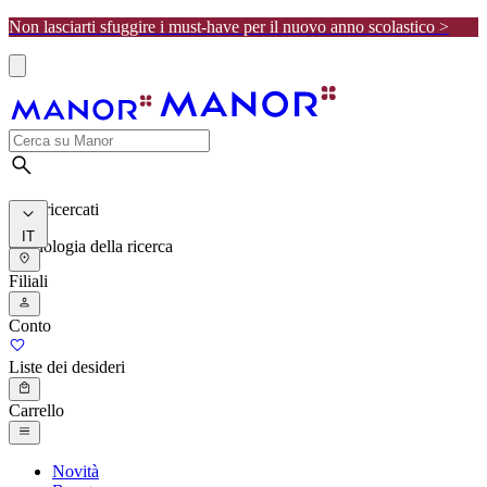
Non lasciarti sfuggire i must-have per il nuovo anno scolastico >
I più ricercati
IT
Cronologia della ricerca
Filiali
Conto
Liste dei desideri
Carrello
Novità