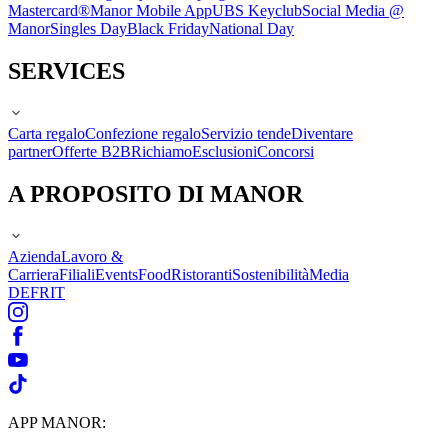
Mastercard®
Manor Mobile App
UBS Keyclub
Social Media @
Manor
Singles Day
Black Friday
National Day
SERVICES
Carta regalo
Confezione regalo
Servizio tende
Diventare
partner
Offerte B2B
Richiamo
Esclusioni
Concorsi
A PROPOSITO DI MANOR
Azienda
Lavoro &
Carriera
Filiali
Events
Food
Ristoranti
Sostenibilità
Media
DE
FR
IT
APP MANOR: