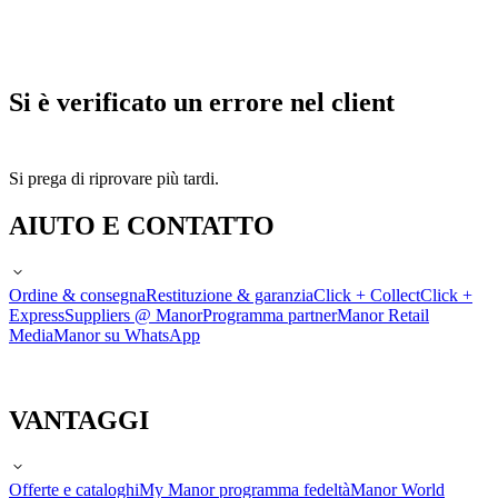
Si è verificato un errore nel client
Si prega di riprovare più tardi.
AIUTO E CONTATTO
Ordine & consegna
Restituzione & garanzia
Click + Collect
Click +
Express
Suppliers @ Manor
Programma partner
Manor Retail
Media
Manor su WhatsApp
VANTAGGI
Offerte e cataloghi
My Manor programma fedeltà
Manor World