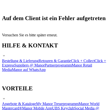
Auf dem Client ist ein Fehler aufgetreten
Versuchen Sie es bitte später erneut.
HILFE & KONTAKT
Bestellung & Lieferung
Retouren & Garantie
Click + Collect
Click +
Express
Suppliers @ Manor
Partnerprogramm
Manor Retail
Media
Manor auf WhatsApp
VORTEILE
Angebote & Kataloge
My Manor Treueprogramm
Manor World
Mastercard®
Manor Mobile App
UBS Keyclub
Social Media @