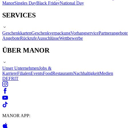
Manor
Singles Day
Black Friday
National Day
SERVICES
Geschenkkarten
Geschenkverpackung
Vorhangservice
Partnerangebote
Angebote
Rückrufe
Ausschlüsse
Wettbewerbe
ÜBER MANOR
Unser Unternehmen
Jobs &
Karriere
Filialen
Events
Food
Restaurants
Nachhaltigkeit
Medien
DE
FR
IT
MANOR APP: