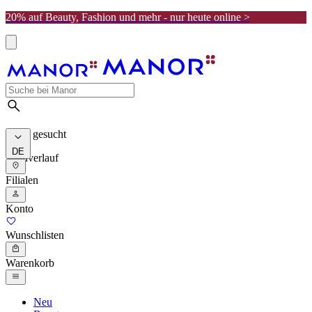
20% auf Beauty, Fashion und mehr - nur heute online >
Meist gesucht
DE
Suchverlauf
Filialen
Konto
Wunschlisten
Warenkorb
Neu