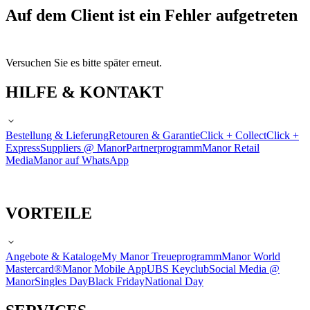
Auf dem Client ist ein Fehler aufgetreten
Versuchen Sie es bitte später erneut.
HILFE & KONTAKT
Bestellung & Lieferung
Retouren & Garantie
Click + Collect
Click +
Express
Suppliers @ Manor
Partnerprogramm
Manor Retail
Media
Manor auf WhatsApp
VORTEILE
Angebote & Kataloge
My Manor Treueprogramm
Manor World
Mastercard®
Manor Mobile App
UBS Keyclub
Social Media @
Manor
Singles Day
Black Friday
National Day