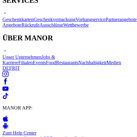
SERVICES
Geschenkkarten
Geschenkverpackung
Vorhangservice
Partnerangebote
Angebote
Rückrufe
Ausschlüsse
Wettbewerbe
ÜBER MANOR
Unser Unternehmen
Jobs &
Karriere
Filialen
Events
Food
Restaurants
Nachhaltigkeit
Medien
DE
FR
IT
MANOR APP:
Zum Help Center