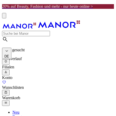
20% auf Beauty, Fashion und mehr - nur heute online >
Meist gesucht
DE
Suchverlauf
Filialen
Konto
Wunschlisten
Warenkorb
Neu