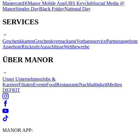
Mastercard®
Manor Mobile App
UBS Keyclub
Social Media @
Manor
Singles Day
Black Friday
National Day
SERVICES
Geschenkkarten
Geschenkverpackung
Vorhangservice
Partnerangebote
Angebote
Rückrufe
Ausschlüsse
Wettbewerbe
ÜBER MANOR
Unser Unternehmen
Jobs &
Karriere
Filialen
Events
Food
Restaurants
Nachhaltigkeit
Medien
DE
FR
IT
MANOR APP: