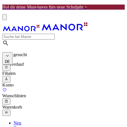
Hol dir deine Must-haves fürs neue Schuljahr >
Meist gesucht
DE
Suchverlauf
Filialen
Konto
Wunschlisten
Warenkorb
Neu