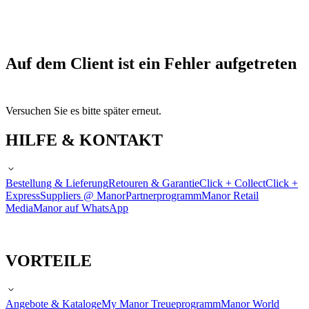
Auf dem Client ist ein Fehler aufgetreten
Versuchen Sie es bitte später erneut.
HILFE & KONTAKT
Bestellung & Lieferung
Retouren & Garantie
Click + Collect
Click +
Express
Suppliers @ Manor
Partnerprogramm
Manor Retail
Media
Manor auf WhatsApp
VORTEILE
Angebote & Kataloge
My Manor Treueprogramm
Manor World