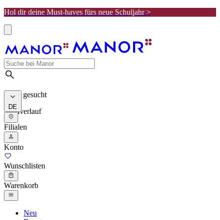
Hol dir deine Must-haves fürs neue Schuljahr >
Meist gesucht
DE
Suchverlauf
Filialen
Konto
Wunschlisten
Warenkorb
Neu