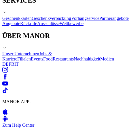
SERVICES
Geschenkkarten
Geschenkverpackung
Vorhangservice
Partnerangebote
Angebote
Rückrufe
Ausschlüsse
Wettbewerbe
ÜBER MANOR
Unser Unternehmen
Jobs &
Karriere
Filialen
Events
Food
Restaurants
Nachhaltigkeit
Medien
DE
FR
IT
MANOR APP:
Zum Help Center