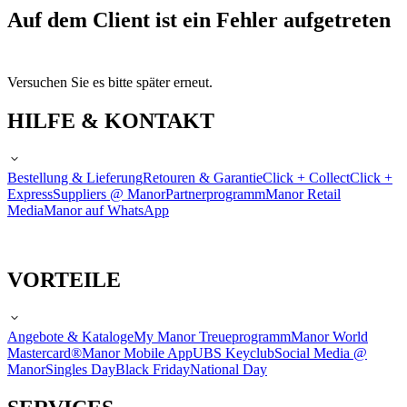
Auf dem Client ist ein Fehler aufgetreten
Versuchen Sie es bitte später erneut.
HILFE & KONTAKT
Bestellung & Lieferung
Retouren & Garantie
Click + Collect
Click +
Express
Suppliers @ Manor
Partnerprogramm
Manor Retail
Media
Manor auf WhatsApp
VORTEILE
Angebote & Kataloge
My Manor Treueprogramm
Manor World
Mastercard®
Manor Mobile App
UBS Keyclub
Social Media @
Manor
Singles Day
Black Friday
National Day