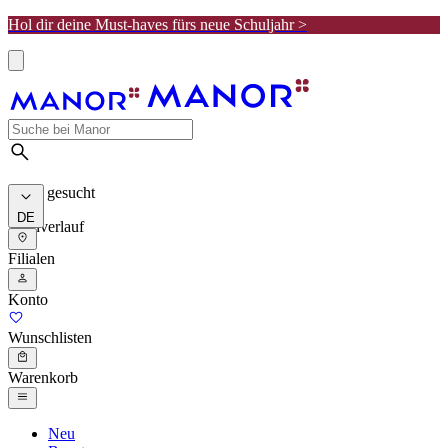
Hol dir deine Must-haves fürs neue Schuljahr >
Meist gesucht
DE
Suchverlauf
Filialen
Konto
Wunschlisten
Warenkorb
Neu