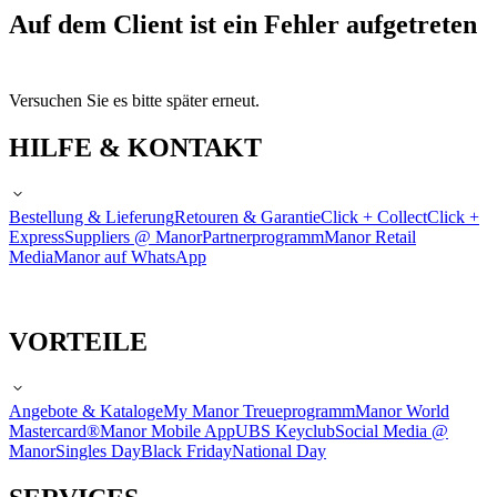
Auf dem Client ist ein Fehler aufgetreten
Versuchen Sie es bitte später erneut.
HILFE & KONTAKT
Bestellung & Lieferung
Retouren & Garantie
Click + Collect
Click +
Express
Suppliers @ Manor
Partnerprogramm
Manor Retail
Media
Manor auf WhatsApp
VORTEILE
Angebote & Kataloge
My Manor Treueprogramm
Manor World
Mastercard®
Manor Mobile App
UBS Keyclub
Social Media @
Manor
Singles Day
Black Friday
National Day