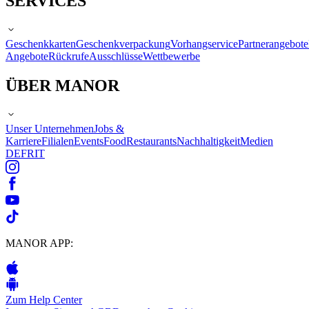
SERVICES
Geschenkkarten
Geschenkverpackung
Vorhangservice
Partnerangebote
Angebote
Rückrufe
Ausschlüsse
Wettbewerbe
ÜBER MANOR
Unser Unternehmen
Jobs &
Karriere
Filialen
Events
Food
Restaurants
Nachhaltigkeit
Medien
DE
FR
IT
MANOR APP:
Zum Help Center