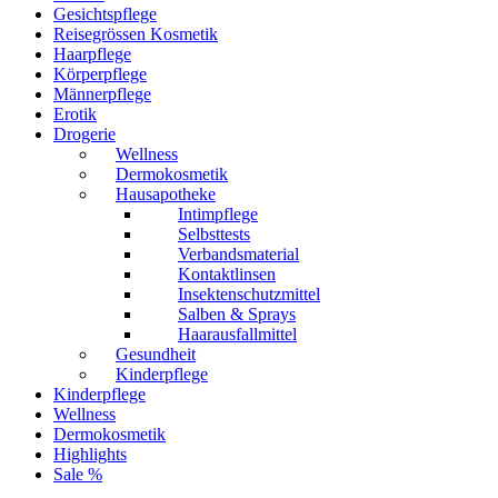
Gesichtspflege
Reisegrössen Kosmetik
Haarpflege
Körperpflege
Männerpflege
Erotik
Drogerie
Wellness
Dermokosmetik
Hausapotheke
Intimpflege
Selbsttests
Verbandsmaterial
Kontaktlinsen
Insektenschutzmittel
Salben & Sprays
Haarausfallmittel
Gesundheit
Kinderpflege
Kinderpflege
Wellness
Dermokosmetik
Highlights
Sale %