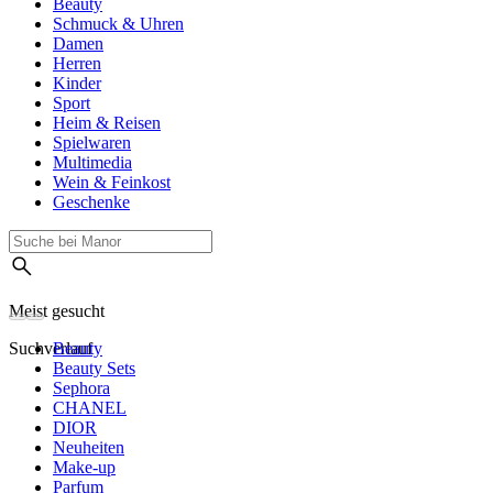
Beauty
Schmuck & Uhren
Damen
Herren
Kinder
Sport
Heim & Reisen
Spielwaren
Multimedia
Wein & Feinkost
Geschenke
Meist gesucht
Suchverlauf
Beauty
Beauty Sets
Sephora
CHANEL
DIOR
Neuheiten
Make-up
Parfum