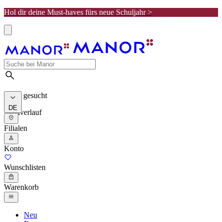
Hol dir deine Must-haves fürs neue Schuljahr >
Meist gesucht
DE
Suchverlauf
Filialen
Konto
Wunschlisten
Warenkorb
Neu