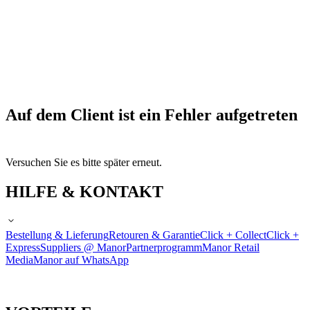
Auf dem Client ist ein Fehler aufgetreten
Versuchen Sie es bitte später erneut.
HILFE & KONTAKT
Bestellung & Lieferung
Retouren & Garantie
Click + Collect
Click +
Express
Suppliers @ Manor
Partnerprogramm
Manor Retail
Media
Manor auf WhatsApp