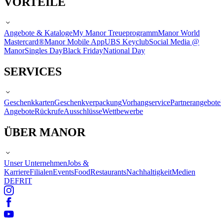
VORTEILE
Angebote & Kataloge
My Manor Treueprogramm
Manor World
Mastercard®
Manor Mobile App
UBS Keyclub
Social Media @
Manor
Singles Day
Black Friday
National Day
SERVICES
Geschenkkarten
Geschenkverpackung
Vorhangservice
Partnerangebote
Angebote
Rückrufe
Ausschlüsse
Wettbewerbe
ÜBER MANOR
Unser Unternehmen
Jobs &
Karriere
Filialen
Events
Food
Restaurants
Nachhaltigkeit
Medien
DE
FR
IT