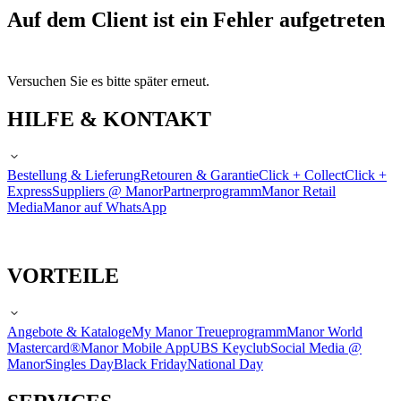
Auf dem Client ist ein Fehler aufgetreten
Versuchen Sie es bitte später erneut.
HILFE & KONTAKT
Bestellung & Lieferung
Retouren & Garantie
Click + Collect
Click +
Express
Suppliers @ Manor
Partnerprogramm
Manor Retail
Media
Manor auf WhatsApp
VORTEILE
Angebote & Kataloge
My Manor Treueprogramm
Manor World
Mastercard®
Manor Mobile App
UBS Keyclub
Social Media @
Manor
Singles Day
Black Friday
National Day