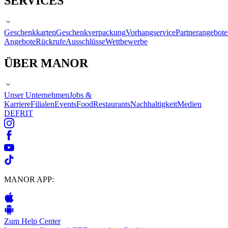
SERVICES
Geschenkkarten
Geschenkverpackung
Vorhangservice
Partnerangebote
Angebote
Rückrufe
Ausschlüsse
Wettbewerbe
ÜBER MANOR
Unser Unternehmen
Jobs &
Karriere
Filialen
Events
Food
Restaurants
Nachhaltigkeit
Medien
DE
FR
IT
MANOR APP:
Zum Help Center