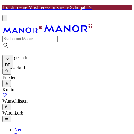
Hol dir deine Must-haves fürs neue Schuljahr >
Meist gesucht
DE
Suchverlauf
Filialen
Konto
Wunschlisten
Warenkorb
Neu