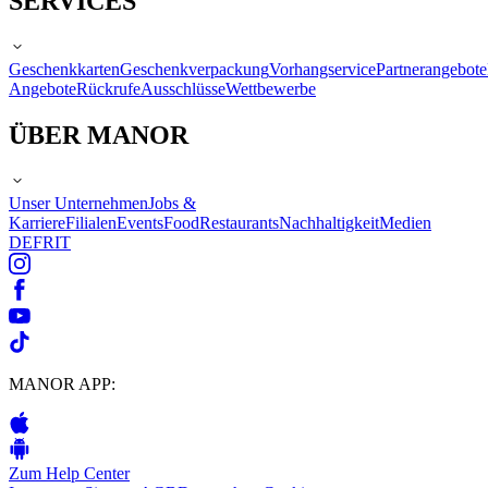
SERVICES
Geschenkkarten
Geschenkverpackung
Vorhangservice
Partnerangebote
Angebote
Rückrufe
Ausschlüsse
Wettbewerbe
ÜBER MANOR
Unser Unternehmen
Jobs &
Karriere
Filialen
Events
Food
Restaurants
Nachhaltigkeit
Medien
DE
FR
IT
MANOR APP:
Zum Help Center