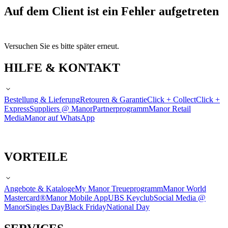
Auf dem Client ist ein Fehler aufgetreten
Versuchen Sie es bitte später erneut.
HILFE & KONTAKT
Bestellung & Lieferung
Retouren & Garantie
Click + Collect
Click +
Express
Suppliers @ Manor
Partnerprogramm
Manor Retail
Media
Manor auf WhatsApp
VORTEILE
Angebote & Kataloge
My Manor Treueprogramm
Manor World
Mastercard®
Manor Mobile App
UBS Keyclub
Social Media @
Manor
Singles Day
Black Friday
National Day