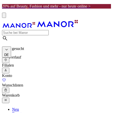
20% auf Beauty, Fashion und mehr - nur heute online >
Meist gesucht
DE
Suchverlauf
Filialen
Konto
Wunschlisten
Warenkorb
Neu