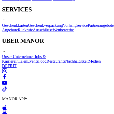
SERVICES
Geschenkkarten
Geschenkverpackung
Vorhangservice
Partnerangebote
Angebote
Rückrufe
Ausschlüsse
Wettbewerbe
ÜBER MANOR
Unser Unternehmen
Jobs &
Karriere
Filialen
Events
Food
Restaurants
Nachhaltigkeit
Medien
DE
FR
IT
MANOR APP: