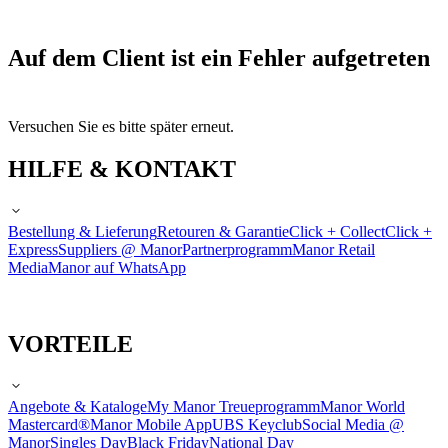
Auf dem Client ist ein Fehler aufgetreten
Versuchen Sie es bitte später erneut.
HILFE & KONTAKT
Bestellung & Lieferung
Retouren & Garantie
Click + Collect
Click +
Express
Suppliers @ Manor
Partnerprogramm
Manor Retail
Media
Manor auf WhatsApp
VORTEILE
Angebote & Kataloge
My Manor Treueprogramm
Manor World
Mastercard®
Manor Mobile App
UBS Keyclub
Social Media @
Manor
Singles Day
Black Friday
National Day