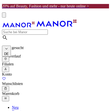
20% auf Beauty, Fashion und mehr - nur heute online >
Meist gesucht
DE
Suchverlauf
Filialen
Konto
Wunschlisten
Warenkorb
Neu