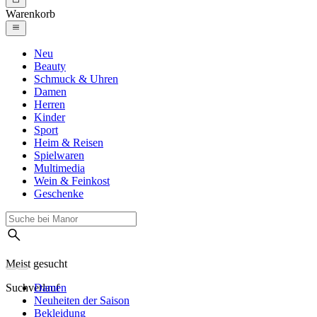
Warenkorb
Neu
Beauty
Schmuck & Uhren
Damen
Herren
Kinder
Sport
Heim & Reisen
Spielwaren
Multimedia
Wein & Feinkost
Geschenke
Meist gesucht
Suchverlauf
Damen
Neuheiten der Saison
Bekleidung