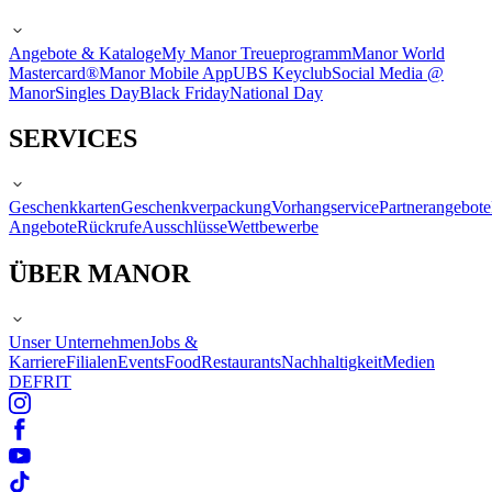
Angebote & Kataloge
My Manor Treueprogramm
Manor World
Mastercard®
Manor Mobile App
UBS Keyclub
Social Media @
Manor
Singles Day
Black Friday
National Day
SERVICES
Geschenkkarten
Geschenkverpackung
Vorhangservice
Partnerangebote
Angebote
Rückrufe
Ausschlüsse
Wettbewerbe
ÜBER MANOR
Unser Unternehmen
Jobs &
Karriere
Filialen
Events
Food
Restaurants
Nachhaltigkeit
Medien
DE
FR
IT