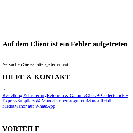
Auf dem Client ist ein Fehler aufgetreten
Versuchen Sie es bitte später erneut.
HILFE & KONTAKT
Bestellung & Lieferung
Retouren & Garantie
Click + Collect
Click +
Express
Suppliers @ Manor
Partnerprogramm
Manor Retail
Media
Manor auf WhatsApp
VORTEILE