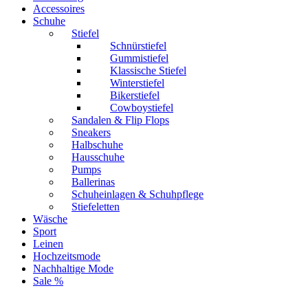
Accessoires
Schuhe
Stiefel
Schnürstiefel
Gummistiefel
Klassische Stiefel
Winterstiefel
Bikerstiefel
Cowboystiefel
Sandalen & Flip Flops
Sneakers
Halbschuhe
Hausschuhe
Pumps
Ballerinas
Schuheinlagen & Schuhpflege
Stiefeletten
Wäsche
Sport
Leinen
Hochzeitsmode
Nachhaltige Mode
Sale %