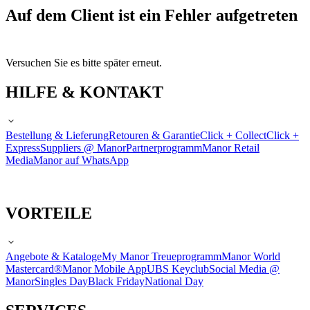
Auf dem Client ist ein Fehler aufgetreten
Versuchen Sie es bitte später erneut.
HILFE & KONTAKT
Bestellung & Lieferung
Retouren & Garantie
Click + Collect
Click +
Express
Suppliers @ Manor
Partnerprogramm
Manor Retail
Media
Manor auf WhatsApp
VORTEILE
Angebote & Kataloge
My Manor Treueprogramm
Manor World
Mastercard®
Manor Mobile App
UBS Keyclub
Social Media @
Manor
Singles Day
Black Friday
National Day