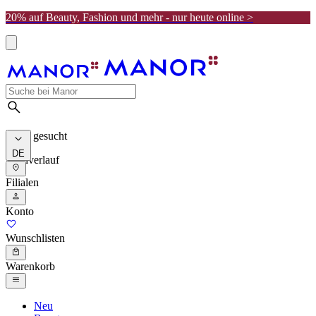
20% auf Beauty, Fashion und mehr - nur heute online >
Meist gesucht
DE
Suchverlauf
Filialen
Konto
Wunschlisten
Warenkorb
Neu