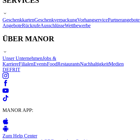
SERVICES
Geschenkkarten
Geschenkverpackung
Vorhangservice
Partnerangebote
Angebote
Rückrufe
Ausschlüsse
Wettbewerbe
ÜBER MANOR
Unser Unternehmen
Jobs &
Karriere
Filialen
Events
Food
Restaurants
Nachhaltigkeit
Medien
DE
FR
IT
MANOR APP:
Zum Help Center