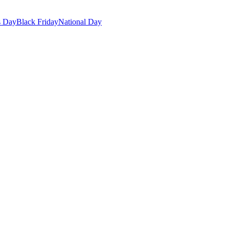
s Day
Black Friday
National Day