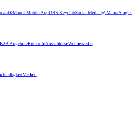
rcard®
Manor Mobile App
UBS Keyclub
Social Media @ Manor
Single
B2B Angebote
Rückrufe
Ausschlüsse
Wettbewerbe
chhaltigkeit
Medien