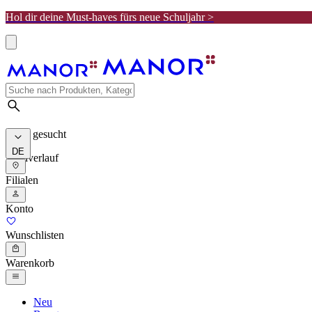
Hol dir deine Must-haves fürs neue Schuljahr >
Meist gesucht
DE
Suchverlauf
Filialen
Konto
Wunschlisten
Warenkorb
Neu