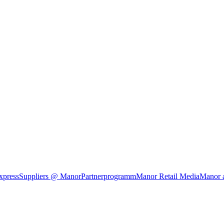
xpress
Suppliers @ Manor
Partnerprogramm
Manor Retail Media
Manor 