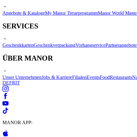
Angebote & Kataloge
My Manor Treueprogramm
Manor World Maste
SERVICES
Geschenkkarten
Geschenkverpackung
Vorhangservice
Partnerangebote
ÜBER MANOR
Unser Unternehmen
Jobs & Karriere
Filialen
Events
Food
Restaurants
Na
DE
FR
IT
MANOR APP: