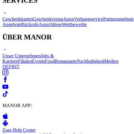
SERVICES
Geschenkkarten
Geschenkverpackung
Vorhangservice
Partnerangebote
Angebote
Rückrufe
Ausschlüsse
Wettbewerbe
ÜBER MANOR
Unser Unternehmen
Jobs &
Karriere
Filialen
Events
Food
Restaurants
Nachhaltigkeit
Medien
DE
FR
IT
MANOR APP:
Zum Help Center