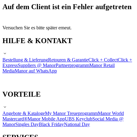
Auf dem Client ist ein Fehler aufgetreten
Versuchen Sie es bitte später erneut.
HILFE & KONTAKT
Bestellung & Lieferung
Retouren & Garantie
Click + Collect
Click +
Express
Suppliers @ Manor
Partnerprogramm
Manor Retail
Media
Manor auf WhatsApp
VORTEILE
Angebote & Kataloge
My Manor Treueprogramm
Manor World
Mastercard®
Manor Mobile App
UBS Keyclub
Social Media @
Manor
Singles Day
Black Friday
National Day