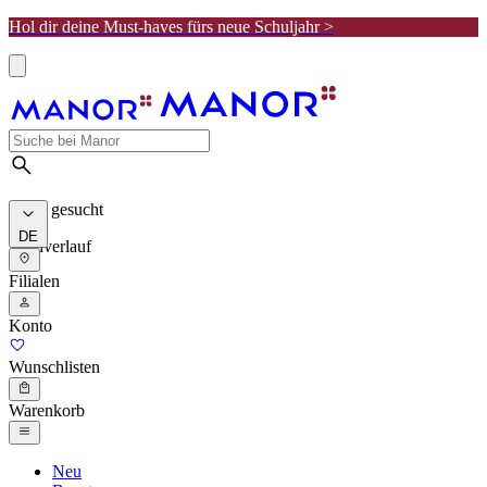
Hol dir deine Must-haves fürs neue Schuljahr >
Meist gesucht
DE
Suchverlauf
Filialen
Konto
Wunschlisten
Warenkorb
Neu